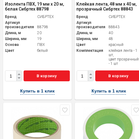
Изолента ПВХ, 19 мм х 20 м,
Клейкая лента, 48 мм х 40 м,
белая Сибртех 88798
прозрачный Сибртех 88843
Бренд
СИБРТЕХ
Бренд
СИБРТЕХ
Артикул
Артикул
производителя
88798
производителя
88843
Длина, м
20
Длина, м
40
Ширина, мм
19
Ширина, мм
48
Основа
ПВХ
Цвет
красный
Цвет
белый
Комплектация
клейкая лента - 1
шт,
цвет прозрачный
- 1 шт
В корзину
В корзину
Купить в 1 клик
Купить в 1 клик