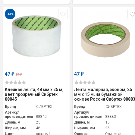
-13%
47
47
₽
₽
54
₽
Клейкая лента, 48 мм х 25 м,
Лента малярная, эконом, 25
цвет прозрачный Сибртех
мм x 15 м, на бумажной
88845
основе Россия Сибртех 8888
Бренд
СИБРТЕХ
Бренд
СИБРТЕХ
Артикул
Артикул
производителя
88845
производителя
88883
Длина, м
25
Длина, м
15
Ширина, мм
48
Ширина, мм
25
Цвет
красный
Основа
бумажная