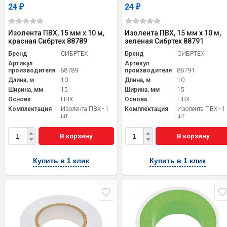
24
24
₽
₽
Изолента ПВХ, 15 мм х 10 м,
Изолента ПВХ, 15 мм х 10 м,
красная Сибртех 88789
зеленая Сибртех 88791
Бренд
СИБРТЕХ
Бренд
СИБРТЕХ
Артикул
Артикул
производителя
88789
производителя
88791
Длина, м
10
Длина, м
10
Ширина, мм
15
Ширина, мм
15
Основа
ПВХ
Основа
ПВХ
Комплектация
Изолента ПВХ - 1
Комплектация
Изолента ПВХ - 1
шт
шт
В корзину
В корзину
Купить в 1 клик
Купить в 1 клик