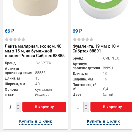
66
69
₽
₽
Лента малярная, эконом, 40
Фумлента, 19 мм х 10 м
мм x 15 м, на бумажной
Сибртех 88891
основе Россия Сибртех 88885
Бренд
СИБРТЕХ
Бренд
СИБРТЕХ
Артикул
производителя
88891
Артикул
производителя
88885
Длина, м
10
Длина, м
15
Ширина, мм
19
Ширина, мм
40
Плотность, г/
м³
0,4
Основа
бумажная
Цвет
белый
Цвет
бежевый
В корзину
В корзину
Купить в 1 клик
Купить в 1 клик