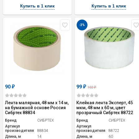
Купить в 1 клик
Купить в 1 клик
-3%
90
99
₽
₽
102
₽
Лента малярная, 48 мм х 14 м,
Клейкая лента Эксперт, 45
на бумажной основе Россия
мкм, 48 мм х 60 м, цвет
Сибртех 88834
прозрачный Сибртех 88722
Бренд
СИБРТЕХ
Бренд
СИБРТЕХ
Артикул
Артикул
производителя
88834
производителя
88722
Длина, м
14
Длина, м
60