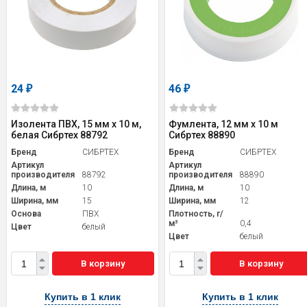
24
46
₽
₽
Изолента ПВХ, 15 мм х 10 м,
Фумлента, 12 мм х 10 м
белая Сибртех 88792
Сибртех 88890
Бренд
СИБРТЕХ
Бренд
СИБРТЕХ
Артикул
Артикул
производителя
88792
производителя
88890
Длина, м
10
Длина, м
10
Ширина, мм
15
Ширина, мм
12
Основа
ПВХ
Плотность, г/
м³
0,4
Цвет
белый
Цвет
белый
В корзину
В корзину
Купить в 1 клик
Купить в 1 клик