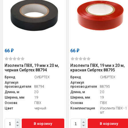
66
66
₽
₽
Изолента ПВХ, 19 мм х 20 м,
Изолента ПВХ, 19 мм х 20 м,
черная Сибртех 88794
красная Сибртех 88795
Бренд
СИБРТЕХ
Бренд
СИБРТЕХ
Артикул
Артикул
производителя
88794
производителя
88795
Длина, м
20
Длина, м
20
Ширина, мм
19
Ширина, мм
19
Основа
ПВХ
Основа
ПВХ
Цвет
черный
Комплектация
Изолента ПВХ - 1
шт
В корзину
В корзину