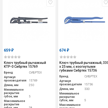
659
674
₽
₽
Ключ трубный рычажный
Ключ трубный рычажный, 33
КТР-0 Сибртех 15769
х 25 мм, с изогнутыми
губками Сибртех 15736
Бренд
СИБРТЕХ
Бренд
СИБРТЕХ
Артикул
производителя
15769
Артикул
производителя
15736
Длина, мм
250
Длина, мм
330
Минимальное
раскрытие
Минимальное
губок, мм
5
раскрытие
губок, мм
5
Максимальное
раскрытие
Максимальное
губок, мм
28