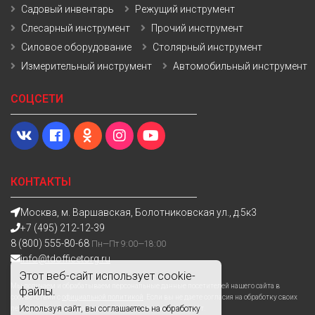
Садовый инвентарь
Режущий инструмент
Слесарный инструмент
Прочий инструмент
Силовое оборудование
Столярный инструмент
Измерительный инструмент
Автомобильный инструмент
СОЦСЕТИ
КОНТАКТЫ
Москва, м. Варшавская, Болотниковская ул., д.5к3
+7 (495) 212-12-39
8 (800) 555-80-68
Пн—Пт 9:00—18:00
info@tdofficetorg.ru
Этот веб-сайт использует cookie-
Мы получаем и обрабатываем персональные данные посетителей нашего сайта в
файлы.
соответствии с
официальной политикой
. Если вы не даете согласия на обработку своих
Используя сайт, вы соглашаетесь на обработку
персональных данных,вам необходимо покинуть наш сайт.