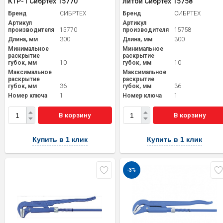
КТР-1 Сибртех 15770
литой Сибртех 15758
Бренд
СИБРТЕХ
Бренд
СИБРТЕХ
Артикул
Артикул
производителя
15770
производителя
15758
Длина, мм
300
Длина, мм
300
Минимальное
Минимальное
раскрытие
раскрытие
губок, мм
10
губок, мм
10
Максимальное
Максимальное
раскрытие
раскрытие
губок, мм
36
губок, мм
36
Номер ключа
1
Номер ключа
1
В корзину
В корзину
Купить в 1 клик
Купить в 1 клик
-3%