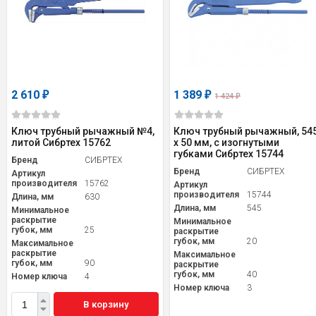
2 610
1 389
₽
₽
1 424
₽
Ключ трубный рычажный №4,
Ключ трубный рычажный, 54
литой Сибртех 15762
х 50 мм, с изогнутыми
губками Сибртех 15744
Бренд
СИБРТЕХ
Бренд
СИБРТЕХ
Артикул
производителя
15762
Артикул
производителя
15744
Длина, мм
630
Длина, мм
545
Минимальное
раскрытие
Минимальное
губок, мм
25
раскрытие
губок, мм
20
Максимальное
раскрытие
Максимальное
губок, мм
90
раскрытие
губок, мм
40
Номер ключа
4
Номер ключа
3
В корзину