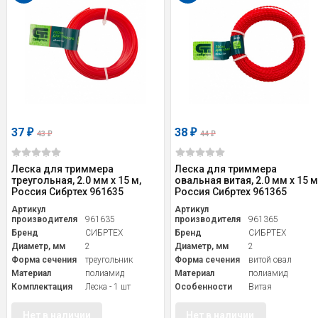
37
38
₽
₽
43
44
₽
₽
Леска для триммера
Леска для триммера
треугольная, 2.0 мм х 15 м,
овальная витая, 2.0 мм х 15 м
Россия Сибртех 961635
Россия Сибртех 961365
Артикул
Артикул
производителя
961635
производителя
961365
Бренд
СИБРТЕХ
Бренд
СИБРТЕХ
Диаметр, мм
2
Диаметр, мм
2
Форма сечения
треугольник
Форма сечения
витой овал
Материал
полиамид
Материал
полиамид
Комплектация
Леска - 1 шт
Особенности
Витая
Нет в наличии
Нет в наличии