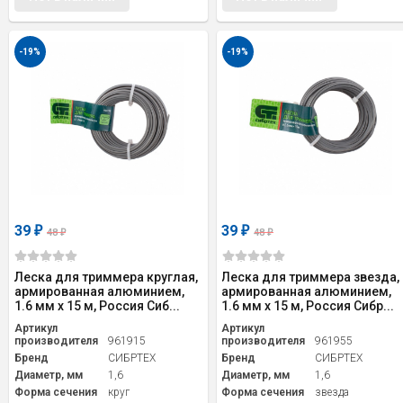
-19%
-19%
39
39
₽
₽
48
48
₽
₽
Леска для триммера круглая,
Леска для триммера звезда,
армированная алюминием,
армированная алюминием,
1.6 мм х 15 м, Россия Сиб...
1.6 мм х 15 м, Россия Сибр...
Артикул
Артикул
производителя
961915
производителя
961955
Бренд
СИБРТЕХ
Бренд
СИБРТЕХ
Диаметр, мм
1,6
Диаметр, мм
1,6
Форма сечения
круг
Форма сечения
звезда