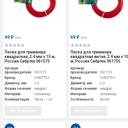
49
49
₽
₽
55
57
₽
₽
Леска для триммера
Леска для триммера
квадратная, 2.4 мм х 15 м,
квадратная витая, 2.4 мм х 1
Россия Сибртех 961575
м, Россия Сибртех 961755
Артикул
Артикул
производителя
961575
производителя
961755
Бренд
СИБРТЕХ
Бренд
СИБРТЕХ
Диаметр, мм
2,4
Диаметр, мм
2,4
Форма сечения
квадрат
Форма сечения
квадрат
Материал
полиамид
Материал
полиамид
Комплектация
Леска - 1 шт
Особенности
Витая
Нет в наличии
Нет в наличии