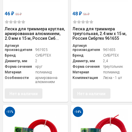
46
48
₽
₽
55
56
₽
₽
Леска для триммера круглая,
Леска для триммера
армированная алюминием,
треугольная, 2.4 мм х 15 м,
2.0 мм х 15 м, Россия Сиб...
Россия Сибртех 961655
Артикул
Артикул
производителя
961925
производителя
961655
Бренд
СИБРТЕХ
Бренд
СИБРТЕХ
Диаметр, мм
2
Диаметр, мм
2,4
Форма сечения
круг
Форма сечения
треугольник
Материал
полиамид
Материал
полиамид
Особенности
армированна
Комплектация
Леска - 1 шт
алюминием
Нет в наличии
Нет в наличии
-11%
-14%