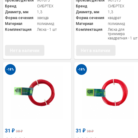
производителя
961675
производителя
961515
Бренд
СИБРТЕХ
Бренд
СИБРТЕХ
Диаметр, мм
1,3
Диаметр, мм
1,3
Форма сечения
звезда
Форма сечения
квадрат
Материал
полиамид
Материал
полиамид
Комплектация
Леска - 1 шт
Комплектация
Леска для
триммера
квадратная - 1 шт
Нет в наличии
Нет в наличии
-18%
-18%
31
31
₽
₽
38
38
₽
₽