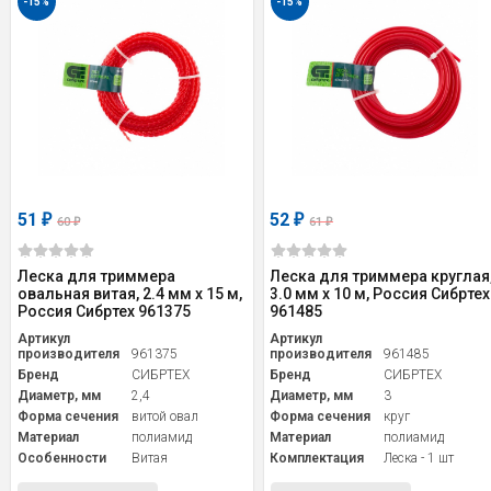
-15%
-15%
51
52
₽
₽
60
61
₽
₽
Леска для триммера
Леска для триммера круглая
овальная витая, 2.4 мм х 15 м,
3.0 мм х 10 м, Россия Сибртех
Россия Сибртех 961375
961485
Артикул
Артикул
производителя
961375
производителя
961485
Бренд
СИБРТЕХ
Бренд
СИБРТЕХ
Диаметр, мм
2,4
Диаметр, мм
3
Форма сечения
витой овал
Форма сечения
круг
Материал
полиамид
Материал
полиамид
Особенности
Витая
Комплектация
Леска - 1 шт