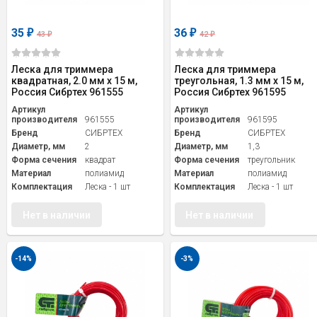
35
36
₽
₽
43
42
₽
₽
Леска для триммера
Леска для триммера
квадратная, 2.0 мм х 15 м,
треугольная, 1.3 мм х 15 м,
Россия Сибртех 961555
Россия Сибртех 961595
Артикул
Артикул
производителя
961555
производителя
961595
Бренд
СИБРТЕХ
Бренд
СИБРТЕХ
Диаметр, мм
2
Диаметр, мм
1,3
Форма сечения
квадрат
Форма сечения
треугольник
Материал
полиамид
Материал
полиамид
Комплектация
Леска - 1 шт
Комплектация
Леска - 1 шт
Нет в наличии
Нет в наличии
-14%
-3%