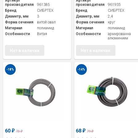
Артикул
Артикул
производителя
961385
производителя
961935
Бренд
СИБРТЕХ
Бренд
СИБРТЕХ
Диаметр, мм
3
Диаметр, мм
2,4
Форма сечения
витой овал
Форма сечения
круг
Материал
полиамид
Материал
полиамид
Особенности
Витая
Особенности
армированна
алюминием
Нет в наличии
Нет в наличии
-18%
-14%
60
68
₽
₽
73
79
₽
₽