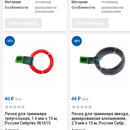
Материал
полиамид
Материал
полиамид
Особенности
армированна
Особенности
армированна
алюминием
алюминием
Нет в наличии
Нет в наличии
-15%
-20%
40
44
₽
₽
47
55
₽
₽
Леска для триммера
Леска для триммера звезда,
треугольная, 1.6 мм х 15 м,
армированная алюминием,
Россия Сибртех 961615
2.0 мм х 15 м, Россия Сибр...