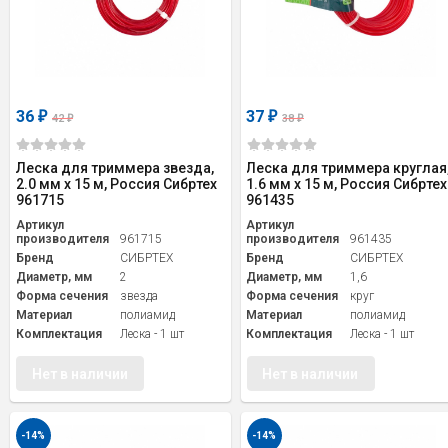
36
37
₽
₽
42
38
₽
₽
Леска для триммера звезда,
Леска для триммера круглая
2.0 мм х 15 м, Россия Сибртех
1.6 мм х 15 м, Россия Сибртех
961715
961435
Артикул
Артикул
производителя
961715
производителя
961435
Бренд
СИБРТЕХ
Бренд
СИБРТЕХ
Диаметр, мм
2
Диаметр, мм
1,6
Форма сечения
звезда
Форма сечения
круг
Материал
полиамид
Материал
полиамид
Комплектация
Леска - 1 шт
Комплектация
Леска - 1 шт
Нет в наличии
Нет в наличии
-14%
-14%