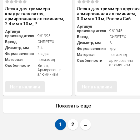
Леска для триммера
Леска для триммера круглая
квадратная витая,
армированная алюминием,
армированная алюминием,
3.0 мм х 10 м, Россия Сиб...
2.4 мм х 10 м, Р...
Артикул
производителя
961945
Артикул
производителя
961995
Бренд
СИБРТЕХ
Бренд
СИБРТЕХ
Диаметр, мм
3
Диаметр, мм
2,4
Форма сечения
круг
Форма сечения
квадрат
Материал
полиамид
Материал
полиамид
Особенности
армированна
алюминием
Особенности
Витая,
Армированна
алюминием
Нет в наличии
Нет в наличии
Показать еще
1
2
→