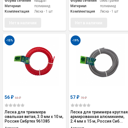
Форма сечения
квадрат
Форма сечения
семь граней
Материал
полиамид
Материал
полиамид
Комплектация
Леска - 1 шт
Комплектация
Леска - 1 шт
Нет в наличии
Нет в наличии
-15%
-19%
56
57
₽
₽
66
70
₽
₽
Леска для триммера
Леска для триммера круглая
овальная витая, 3.0 мм х 10 м,
армированная алюминием,
Россия Сибртех 961385
2.4 мм х 15 м, Россия Сиб...