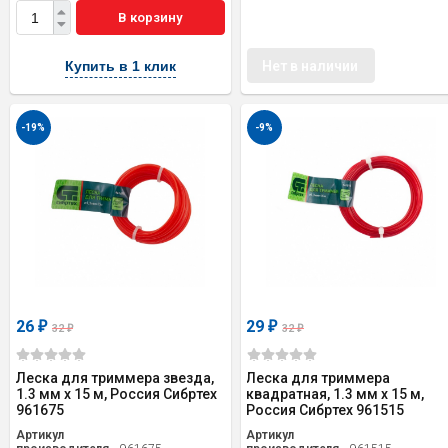
В корзину
Купить в 1 клик
Нет в наличии
-19%
-9%
26
29
₽
₽
32
32
₽
₽
Леска для триммера звезда,
Леска для триммера
1.3 мм х 15 м, Россия Сибртех
квадратная, 1.3 мм х 15 м,
961675
Россия Сибртех 961515
Артикул
Артикул