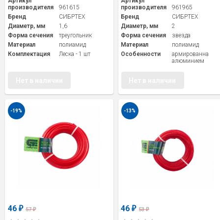
Артикул
Артикул
производителя
961615
производителя
961965
Бренд
СИБРТЕХ
Бренд
СИБРТЕХ
Диаметр, мм
1,6
Диаметр, мм
2
Форма сечения
треугольник
Форма сечения
звезда
Материал
полиамид
Материал
полиамид
Комплектация
Леска - 1 шт
Особенности
армированна
алюминием
Нет в наличии
Нет в наличии
-19%
-13%
46
46
₽
₽
57
53
₽
₽