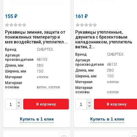
155
161
₽
₽
Рукавицы зимние, защита от
Рукавицы утепленные,
пониженных температур и
двунитка с брезентовым
мех воздействий, утеплител...
наладонником, утеплитель
ватин, 2...
Бренд
СИБРТЕХ
Бренд
СИБРТЕХ
Артикул
производителя
68155
Артикул
производителя
68131
Длина, мм
280
Длина, мм
280
Ширина, мм
150
Ширина, мм
150
Материал
хлопок
Материал
хлопок
Материал
основы
ватин, хлопок
Материал
основы
хлопок
В корзину
В корзину
Купить в 1 клик
Купить в 1 клик