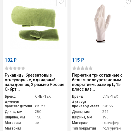
102
115
₽
₽
Рукавицы брезентовые
Перчатки трикотажные с
огнеупорные, одинарный
белым полиуретановым
наладонник, 2 размер Россия
покрытием, размер L, 15
Сибрт...
класс вяз...
Бренд
СИБРТЕХ
Бренд
СИБРТЕХ
Артикул
Артикул
производителя
68127
производителя
67866
Длина, мм
280
Длина, мм
245
Ширина, мм
150
Ширина, мм
195
Материал
лен
Материал
полиэфир
Материал
Тип покрытия
полиуретан