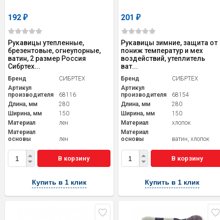
192
201
₽
₽
Рукавицы утепленные,
Рукавицы зимние, защита от
брезентовые, огнеупорные,
пониж температур и мех
ватин, 2 размер Россия
воздействий, утеплитель
Сибртех...
ват...
Бренд
СИБРТЕХ
Бренд
СИБРТЕХ
Артикул
Артикул
производителя
68116
производителя
68154
Длина, мм
280
Длина, мм
280
Ширина, мм
150
Ширина, мм
150
Материал
лен
Материал
хлопок
Материал
Материал
основы
лен
основы
ватин, хлопок
В корзину
В корзину
Купить в 1 клик
Купить в 1 клик