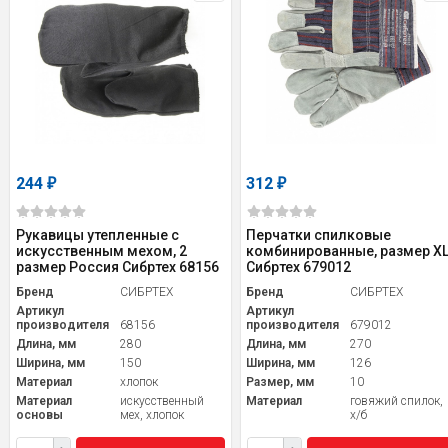
244
312
₽
₽
Рукавицы утепленные с
Перчатки спилковые
искусственным мехом, 2
комбинированные, размер XL
размер Россия Сибртех 68156
Сибртех 679012
Бренд
СИБРТЕХ
Бренд
СИБРТЕХ
Артикул
Артикул
производителя
68156
производителя
679012
Длина, мм
280
Длина, мм
270
Ширина, мм
150
Ширина, мм
126
Материал
хлопок
Размер, мм
10
Материал
искусственный
Материал
говяжий спилок,
основы
мех, хлопок
х/б