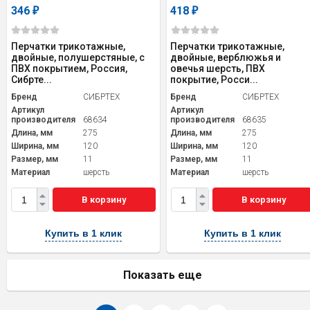
346
418
₽
₽
Перчатки трикотажные,
Перчатки трикотажные,
двойные, полушерстяные, с
двойные, верблюжья и
ПВХ покрытием, Россия,
овечья шерсть, ПВХ
Сибрте...
покрытие, Росси...
Бренд
СИБРТЕХ
Бренд
СИБРТЕХ
Артикул
Артикул
производителя
68634
производителя
68635
Длина, мм
275
Длина, мм
275
Ширина, мм
120
Ширина, мм
120
Размер, мм
11
Размер, мм
11
Материал
шерсть
Материал
шерсть
В корзину
В корзину
Купить в 1 клик
Купить в 1 клик
Показать еще