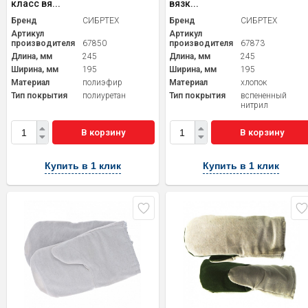
класс вя...
вязк...
Бренд
СИБРТЕХ
Бренд
СИБРТЕХ
Артикул
Артикул
производителя
67850
производителя
67873
Длина, мм
245
Длина, мм
245
Ширина, мм
195
Ширина, мм
195
Материал
полиэфир
Материал
хлопок
Тип покрытия
полиуретан
Тип покрытия
вспененный
нитрил
В корзину
В корзину
Купить в 1 клик
Купить в 1 клик