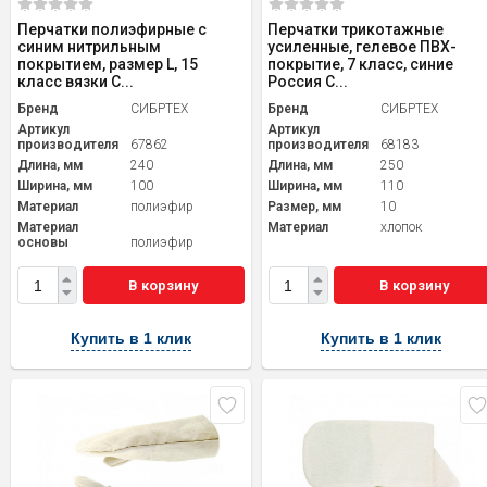
Перчатки полиэфирные с
Перчатки трикотажные
синим нитрильным
усиленные, гелевое ПВХ-
покрытием, размер L, 15
покрытие, 7 класс, синие
класс вязки С...
Россия С...
Бренд
СИБРТЕХ
Бренд
СИБРТЕХ
Артикул
Артикул
производителя
67862
производителя
68183
Длина, мм
240
Длина, мм
250
Ширина, мм
100
Ширина, мм
110
Материал
полиэфир
Размер, мм
10
Материал
Материал
хлопок
основы
полиэфир
В корзину
В корзину
Купить в 1 клик
Купить в 1 клик