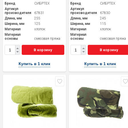
Бренд
СИБРТЕХ
Бренд
СИБРТЕХ
Артикул
Артикул
производителя
67831
производителя
67830
Длина, мм
255
Длина, мм
245
Ширина, мм
125
Ширина, мм
115
Материал
хлопок
Материал
хлопок
Материал
Материал
основы
смесовая пряжа
основы
смесовая пряжа
В корзину
В корзину
Купить в 1 клик
Купить в 1 клик