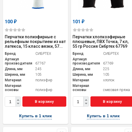
100
101
₽
₽
Перчатки полиэфирные с
Перчатки хлопкоэфирные
рельефным покрытием из нат
плюшевые, ПВХ Точка, 7 кл,
латекса, 15 класс вязки, 57...
55 гр Россия Сибртех 67769
Бренд
СИБРТЕХ
Бренд
СИБРТЕХ
Артикул
Артикул
производителя
67767
производителя
67769
Длина, мм
245
Длина, мм
225
Ширина, мм
105
Ширина, мм
105
Материал
полиэфир
Материал
хлопок
Материал
Материал
основы
полиэфир
основы
смесовая пряжа
В корзину
В корзину
Купить в 1 клик
Купить в 1 клик