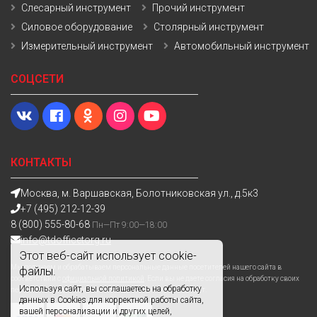
Слесарный инструмент
Прочий инструмент
Силовое оборудование
Столярный инструмент
Измерительный инструмент
Автомобильный инструмент
СОЦСЕТИ
КОНТАКТЫ
Москва, м. Варшавская, Болотниковская ул., д.5к3
+7 (495) 212-12-39
8 (800) 555-80-68
Пн—Пт 9:00—18:00
info@tdofficetorg.ru
Этот веб-сайт использует cookie-
Мы получаем и обрабатываем персональные данные посетителей нашего сайта в
файлы.
соответствии с
официальной политикой
. Если вы не даете согласия на обработку своих
Используя сайт, вы соглашаетесь на обработку
персональных данных,вам необходимо покинуть наш сайт.
данных в Cookies для корректной работы сайта,
вашей персонализации и других целей,