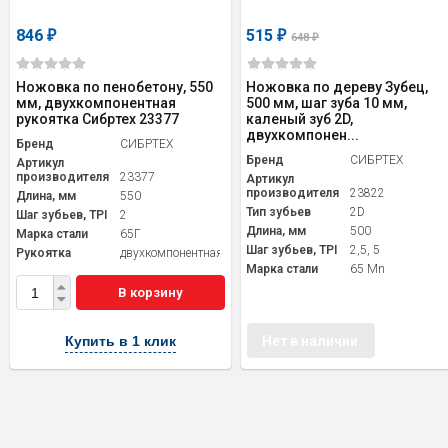
846
515
₽
₽
648
₽
Ножовка по пенобетону, 550
Ножовка по дереву Зубец,
мм, двухкомпонентная
500 мм, шаг зуба 10 мм,
рукоятка Сибртех 23377
каленый зуб 2D,
двухкомпонен...
Бренд
СИБРТЕХ
Бренд
СИБРТЕХ
Артикул
производителя
23377
Артикул
производителя
23822
Длина, мм
550
Тип зубьев
2D
Шаг зубьев, TPI
2
Длина, мм
500
Марка стали
65Г
Шаг зубьев, TPI
2,5, 5
Рукоятка
двухкомпонентная
Марка стали
65 Mn
В корзину
Купить в 1 клик
Нет в наличии