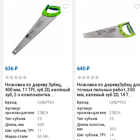
636
640
₽
₽
Ножовка по дереву Зубец,
Ножовка по деревуЗубец дл
400 мм, 11 TPI, зуб 2D, калёный
точных пильных работ, 350
зуб, 2-х компонентна...
мм, каленый зуб 2D, 14 T...
Бренд
СИБРТЕХ
Бренд
СИБРТЕХ
Артикул
Артикул
производителя
23824
производителя
23826
Тип зубьев
2D
Тип зубьев
2D
Длина, мм
400
Длина полотна,
мм
350
Шаг зубьев, TPI
11
Шаг зубьев, TPI
14
Марка стали
65 Mn