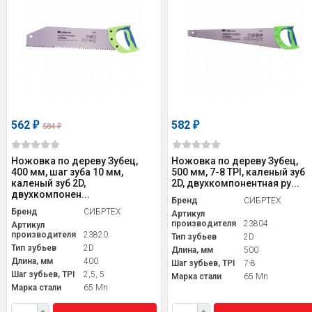
562
582
₽
₽
584
₽
Ножовка по дереву Зубец,
Ножовка по дереву Зубец,
400 мм, шаг зуба 10 мм,
500 мм, 7-8 TPI, каленый зуб
каленый зуб 2D,
2D, двухкомпонентная ру...
двухкомпонен...
Бренд
СИБРТЕХ
Бренд
СИБРТЕХ
Артикул
производителя
23804
Артикул
производителя
23820
Тип зубьев
2D
Тип зубьев
2D
Длина, мм
500
Длина, мм
400
Шаг зубьев, TPI
7-8
Шаг зубьев, TPI
2,5, 5
Марка стали
65 Mn
Марка стали
65 Mn