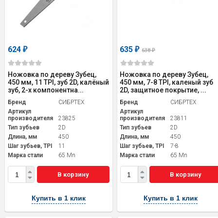
624
635
₽
₽
638
₽
Ножовка по дереву Зубец,
Ножовка по дереву Зубец,
450 мм, 11 TPI, зуб 2D, калёный
450 мм, 7-8 TPI, каленый зуб
зуб, 2-х компонентна...
2D, защитное покрытие, ...
Бренд
СИБРТЕХ
Бренд
СИБРТЕХ
Артикул
Артикул
производителя
23825
производителя
23811
Тип зубьев
2D
Тип зубьев
2D
Длина, мм
450
Длина, мм
450
Шаг зубьев, TPI
11
Шаг зубьев, TPI
7-8
Марка стали
65 Mn
Марка стали
65 Mn
В корзину
В корзину
Купить в 1 клик
Купить в 1 клик