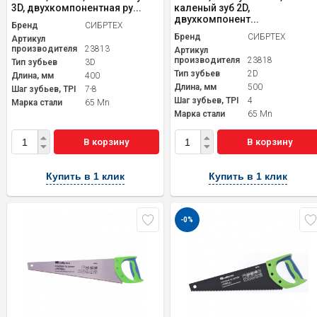
3D, двухкомпонентная ру...
каленый зуб 2D,
двухкомпонент...
Бренд
СИБРТЕХ
Бренд
СИБРТЕХ
Артикул
производителя
23813
Артикул
производителя
23818
Тип зубьев
3D
Тип зубьев
2D
Длина, мм
400
Длина, мм
500
Шаг зубьев, TPI
7-8
Шаг зубьев, TPI
4
Марка стали
65 Mn
Марка стали
65 Mn
В корзину
В корзину
Купить в 1 клик
Купить в 1 клик
-0%