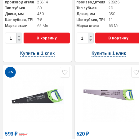
производителя
23814
производителя
23823
Тип зубьев
3D
Тип зубьев
2D
Длина, мм
450
Длина, мм
350
Шаг зубьев, TPI
7-8
Шаг зубьев, TPI
11
Марка стали
65 Mn
Марка стали
65 Mn
В корзину
В корзину
Купить в 1 клик
Купить в 1 клик
-0%
593
620
₽
₽
595
₽