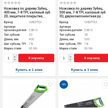
Ножовка по дереву Зубец,
Ножовка по дереву Зубец,
400 мм, 7-8 TPI, каленый зуб
500 мм, 7-8 TPI, каленый зуб
2D, защитное покрытие, ...
3D, двухкомпонентная ру...
Бренд
СИБРТЕХ
Бренд
СИБРТЕХ
Артикул
Артикул
производителя
23810
производителя
23815
Тип зубьев
2D
Тип зубьев
3D
Длина, мм
400
Длина, мм
500
Шаг зубьев, TPI
7-8
Шаг зубьев, TPI
7-8
Марка стали
65 Mn
Марка стали
65 Mn
В корзину
В корзину
Купить в 1 клик
Купить в 1 клик
-0%