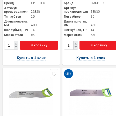
Бренд
СИБРТЕХ
Бренд
СИБРТЕХ
Артикул
Артикул
производителя
23828
производителя
23830
Тип зубьев
2D
Тип зубьев
2D
Длина полотна,
Длина полотна,
мм
400
мм
450
Шаг зубьев, TPI
14
Шаг зубьев, TPI
14
Марка стали
65Г
Марка стали
65Г
В корзину
В корзину
Купить в 1 клик
Купить в 1 клик
-21%