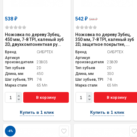
538
542
₽
₽
544
₽
Ножовка по дереву Зубец,
Ножовка по дереву Зубец,
450 мм, 7-8 TPI, каленый зуб
350 мм, 7-8 TPI, каленый зуб
2D, двухкомпонентная ру...
2D, защитное покрытие, ...
Бренд
СИБРТЕХ
Бренд
СИБРТЕХ
Артикул
Артикул
производителя
23803
производителя
23809
Тип зубьев
2D
Тип зубьев
2D
Длина, мм
450
Длина, мм
350
Шаг зубьев, TPI
7-8
Шаг зубьев, TPI
7-8
Марка стали
65 Mn
Марка стали
65 Mn
В корзину
В корзину
Купить в 1 клик
Купить в 1 клик
-4%