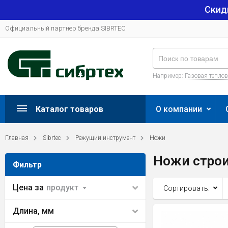
Скид
Официальный партнер бренда SIBRTEC
Например:
Газовая тепло
Каталог товаров
О компании
Главная
Sibrtec
Режущий инструмент
Ножи
Ножи стро
Фильтр
Цена за
продукт
Сортировать:
Длина, мм