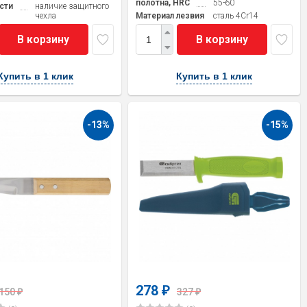
полотна, HRC
55-60
сти
наличие защитного
чехла
Материал лезвия
cталь 4Cr14
В корзину
В корзину
Купить в 1 клик
Купить в 1 клик
-13%
-15%
278
₽
150
327
₽
₽