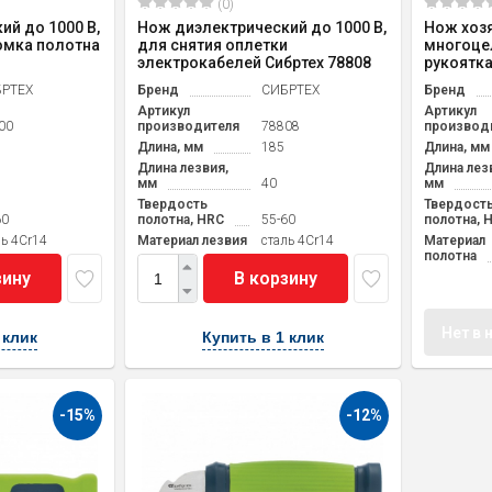
(0)
ий до 1000 В,
Нож диэлектрический до 1000 В,
Нож хоз
омка полотна
для снятия оплетки
многоце
электрокабелей Сибртех 78808
рукоятка
РТЕХ
Бренд
СИБРТЕХ
Бренд
Артикул
Артикул
00
производителя
78808
производ
Длина, мм
185
Длина, мм
Длина лезвия,
Длина лез
мм
40
мм
Твердость
Твердост
60
полотна, HRC
55-60
полотна, 
ль 4Cr14
Материал лезвия
cталь 4Cr14
Материал
полотна
зину
В корзину
Нет в 
 клик
Купить в 1 клик
-15%
-12%