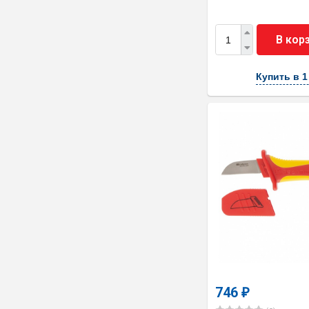
В кор
Купить в 1
746
₽