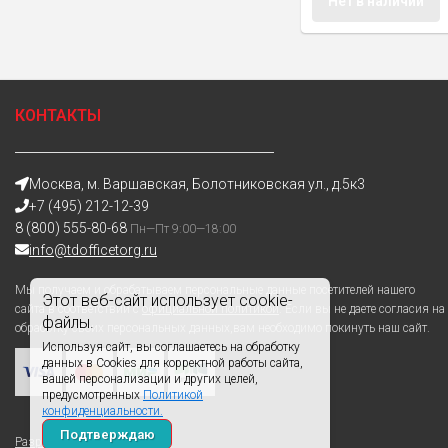
Нет в наличии
КОНТАКТЫ
Москва, м. Варшавская, Болотниковская ул., д.5к3
+7 (495) 212-12-39
8 (800) 555-80-68
Пн—Пт 9:00—18:00
info@tdofficetorg.ru
Мы получаем и обрабатываем персональные данные посетителей нашего
Этот веб-сайт использует cookie-
сайта в соответствии с
официальной политикой
. Если вы не даете согласия на
файлы.
обработку своих персональных данных,вам необходимо покинуть наш сайт.
Используя сайт, вы соглашаетесь на обработку
данных в Cookies для корректной работы сайта,
вашей персонализации и других целей,
предусмотренных
Политикой
конфиденциальности.
Подтверждаю
Разработано