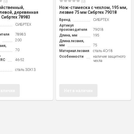
(0)
(0)
яйственный,
Нож-стамеска с чехлом, 195 мм,
левой, деревянная
лезвие 75 мм Сибртех 79018
 Сибртех 78983
Бренд
СИБРТЕХ
СИБРТЕХ
Артикул
производителя
79018
ителя
78983
Длина, мм
195
200
Длина лезвия,
мм
75
вия,
70
Материал лезвия
cталь 4Cr18
ь
Особенности
наличие защитного
HRC
46-52
чехла
сталь 30Х13
наличии
Нет в наличии