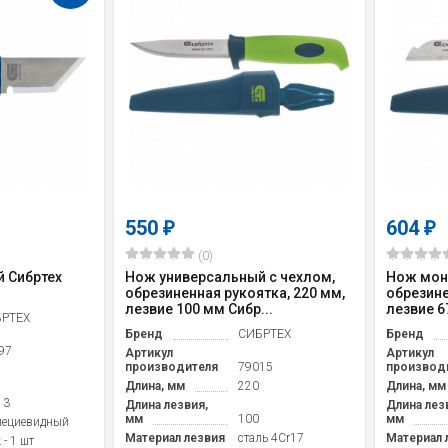
550
604
₽
₽
(0)
 Сибртех
Нож универсальный с чехлом,
Нож мон
обрезиненная рукоятка, 220 мм,
обрезине
лезвие 100 мм Сибр...
лезвие 67
РТЕХ
Бренд
СИБРТЕХ
Бренд
97
Артикул
Артикул
производителя
79015
производ
Длина, мм
220
Длина, мм
13
Длина лезвия,
Длина лез
мм
100
мм
пециевидный
Материал лезвия
cталь 4Cr17
Материал 
- 1 шт