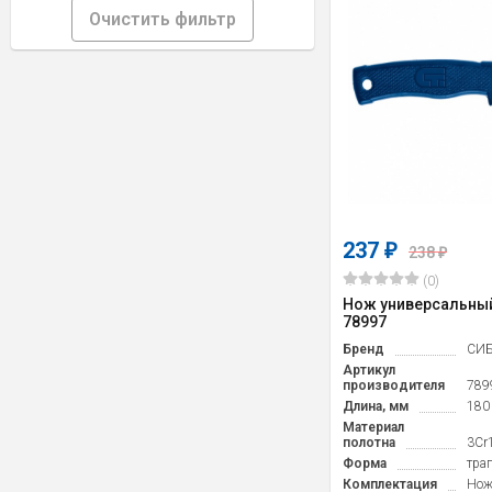
Очистить фильтр
237
₽
238
₽
(0)
Нож универсальный
78997
Бренд
СИБ
Артикул
производителя
789
Длина, мм
180
Материал
полотна
3Cr
Форма
тра
Комплектация
Нож 