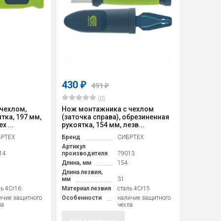
430
₽
491
₽
(0)
чехлом,
Нож монтажника с чехлом
тка, 197 мм,
(заточка справа), обрезиненная
х ...
рукоятка, 154 мм, лезв...
РТЕХ
Бренд
СИБРТЕХ
Артикул
14
производителя
79013
Длина, мм
154
Длина лезвия,
мм
31
ль 4Cr16
Материал лезвия
cталь 4Cr15
ичие защитного
Особенности
наличие защитного
ла
чехла