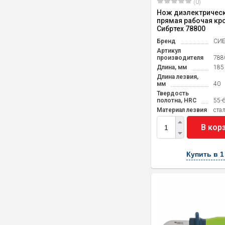
(0)
Нож диэлектрическ
прямая рабочая кр
Сибртех 78800
Бренд
СИБ
Артикул
производителя
788
Длина, мм
185
Длина лезвия,
мм
40
Твердость
полотна, HRC
55-
Материал лезвия
cта
В кор
Купить в 1