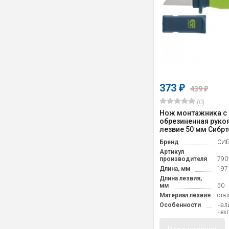
373
₽
439
₽
(0)
Нож монтажника с 
обрезиненная рукоя
лезвие 50 мм Сибрте
Бренд
СИБ
Артикул
производителя
790
Длина, мм
197
Длина лезвия,
мм
50
Материал лезвия
cта
Особенности
нал
чех