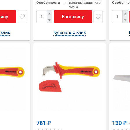
Особенности
наличие защитного
Особенно
чехла
зину
В корзину
 клик
Купить в 1 клик
781
130
₽
₽