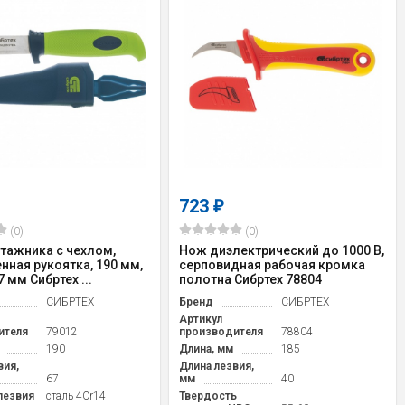
723
₽
(0)
(0)
тажника с чехлом,
Нож диэлектрический до 1000 В,
нная рукоятка, 190 мм,
серповидная рабочая кромка
 мм Сибртех ...
полотна Сибртех 78804
СИБРТЕХ
Бренд
СИБРТЕХ
Артикул
ителя
79012
производителя
78804
190
Длина, мм
185
вия,
Длина лезвия,
67
мм
40
лезвия
cталь 4Cr14
Твердость