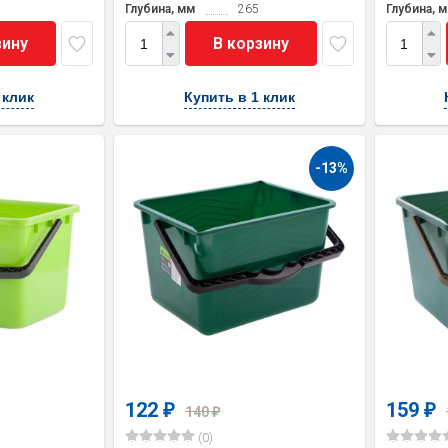
Глубина, мм
265
Глубина, 
зину
В корзину
 клик
Купить в 1 клик
-13%
122
159
₽
₽
140
₽
(0)