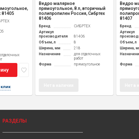
Ведро малярное
Ведро м
ямоугольное,
прямоугольное, 8 л, вторичный
прямоуго
х 81405
полипропилен Россия, Сибртех
полипроп
81406
81407
РТЕХ
Бренд
СИБРТЕХ
Бренд
05
Артикул
Артикул
производителя
81406
производ
Объем, л
8
Объем, л
Ширина, мм
218
Ширина, м
Назначение
для отделочных
Назначен
 отделочных
работ
от
Форма
прямоугольное
Форма
зину
Нет в наличии
Нет в 
 клик
РАЗДЕЛЫ