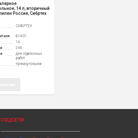
алярное
льное, 14 л, вторичный
илен Россия, Сибртех
СИБРТЕХ
ителя
81407
14
м
246
ие
для отделочных
работ
прямоугольное
наличии
СОЦСЕТИ