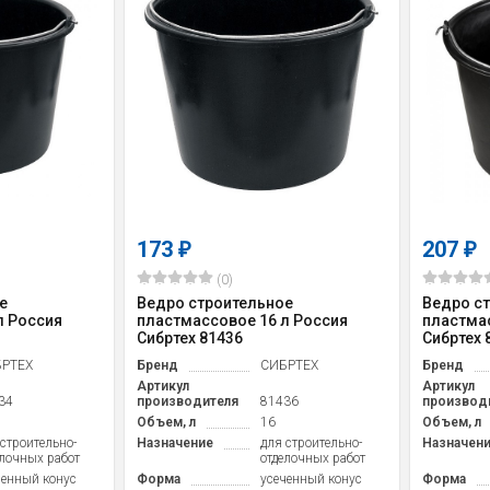
173
207
₽
₽
(0)
е
Ведро строительное
Ведро с
л Россия
пластмассовое 16 л Россия
пластмас
Сибртех 81436
Сибртех 
РТЕХ
Бренд
СИБРТЕХ
Бренд
Артикул
Артикул
34
производителя
81436
производ
Объем, л
16
Объем, л
 строительно-
Назначение
для строительно-
Назначен
елочных работ
отделочных работ
ченный конус
Форма
усеченный конус
Форма