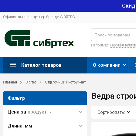
Скид
Официальный партнер бренда SIBRTEC
Например:
Газовая тепло
Каталог товаров
О компании
Главная
Sibrtec
Отделочный инструмент
Ведра стро
Фильтр
Цена за
продукт
Сортировать:
Длина, мм