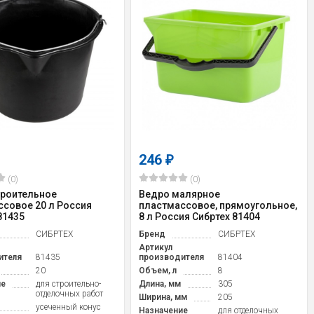
246
₽
(0)
(0)
троительное
Ведро малярное
совое 20 л Россия
пластмассовое, прямоугольное,
81435
8 л Россия Сибртех 81404
СИБРТЕХ
Бренд
СИБРТЕХ
Артикул
ителя
81435
производителя
81404
20
Объем, л
8
ие
для строительно-
Длина, мм
305
отделочных работ
Ширина, мм
205
усеченный конус
Назначение
для отделочных