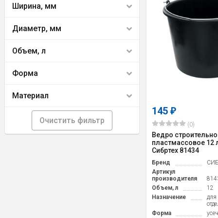
Ширина, мм
Диаметр, мм
Объем, л
Форма
Материал
145
₽
Очистить фильтр
(0)
Ведро строительно
пластмассовое 12 
Сибртех 81434
Бренд
СИБ
Артикул
производителя
814
Объем, л
12
Назначение
для
отд
Форма
усе