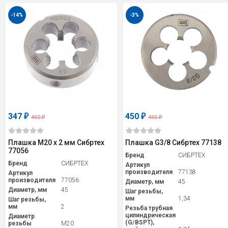
-14%
-3%
347
450
₽
₽
402
465
₽
₽
Плашка М20 х 2 мм Сибртех
Плашка G3/8 Сибртех 77138
77056
Бренд
СИБРТЕХ
Бренд
СИБРТЕХ
Артикул
производителя
77138
Артикул
производителя
77056
Диаметр, мм
45
Диаметр, мм
45
Шаг резьбы,
мм
1,34
Шаг резьбы,
мм
2
Резьба трубная
цилиндрическая
Диаметр
(G/BSPT),
резьбы
M20