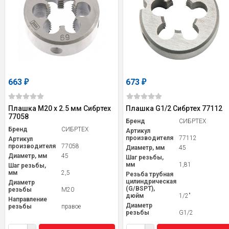
663
673
₽
₽
Плашка М20 х 2.5 мм Сибртех
Плашка G1/2 Сибртех 77112
77058
Бренд
СИБРТЕХ
Бренд
СИБРТЕХ
Артикул
производителя
77112
Артикул
производителя
77058
Диаметр, мм
45
Диаметр, мм
45
Шаг резьбы,
мм
1,81
Шаг резьбы,
мм
2,5
Резьба трубная
цилиндрическая
Диаметр
(G/BSPT),
резьбы
M20
дюйм
1/2"
Направление
Диаметр
резьбы
правое
резьбы
G1/2