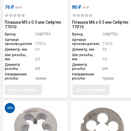
76
80
₽
₽
87
91
₽
₽
Плашка М5 х 0.5 мм Сибртех
Плашка М6 х 0.5 мм Сибртех
77010
77015
Бренд
СИБРТЕХ
Бренд
СИБРТЕХ
Артикул
Артикул
производителя
77010
производителя
77015
Диаметр, мм
20
Диаметр, мм
20
Шаг резьбы,
Шаг резьбы,
мм
0,5
мм
0,5
Диаметр
Диаметр
резьбы
M5
резьбы
M6
Направление
Направление
резьбы
правое
резьбы
правое
Нет в наличии
Нет в наличии
-15%