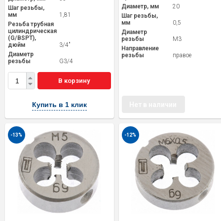
Диаметр, мм
20
Шаг резьбы,
мм
1,81
Шаг резьбы,
мм
0,5
Резьба трубная
цилиндрическая
Диаметр
(G/BSPT),
резьбы
M3
дюйм
3/4"
Направление
Диаметр
резьбы
правое
резьбы
G3/4
В корзину
Купить в 1 клик
Нет в наличии
-13%
-12%