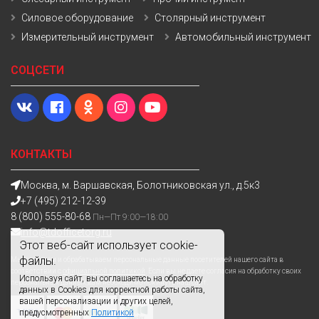
Силовое оборудование
Столярный инструмент
Измерительный инструмент
Автомобильный инструмент
СОЦСЕТИ
КОНТАКТЫ
Москва, м. Варшавская, Болотниковская ул., д.5к3
+7 (495) 212-12-39
8 (800) 555-80-68
Пн—Пт 9:00—18:00
info@tdofficetorg.ru
Этот веб-сайт использует cookie-
файлы.
Мы получаем и обрабатываем персональные данные посетителей нашего сайта в
соответствии с
официальной политикой
. Если вы не даете согласия на обработку своих
Используя сайт, вы соглашаетесь на обработку
персональных данных,вам необходимо покинуть наш сайт.
данных в Cookies для корректной работы сайта,
вашей персонализации и других целей,
предусмотренных
Политикой