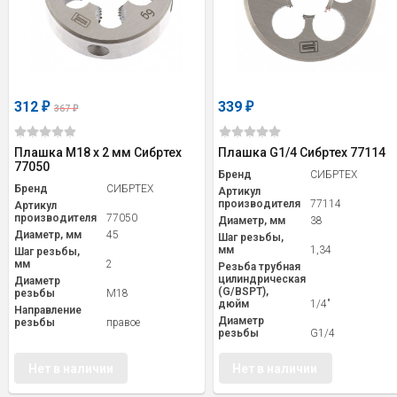
312
339
₽
₽
367
₽
Плашка М18 х 2 мм Сибртех
Плашка G1/4 Сибртех 77114
77050
Бренд
СИБРТЕХ
Бренд
СИБРТЕХ
Артикул
производителя
77114
Артикул
производителя
77050
Диаметр, мм
38
Диаметр, мм
45
Шаг резьбы,
мм
1,34
Шаг резьбы,
мм
2
Резьба трубная
цилиндрическая
Диаметр
(G/BSPT),
резьбы
M18
дюйм
1/4"
Направление
Диаметр
резьбы
правое
резьбы
G1/4
Нет в наличии
Нет в наличии