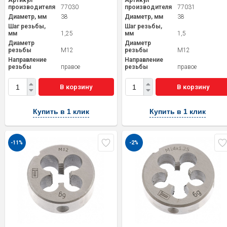
Артикул
Артикул
производителя
77030
производителя
77031
Диаметр, мм
38
Диаметр, мм
38
Шаг резьбы,
Шаг резьбы,
мм
1,25
мм
1,5
Диаметр
Диаметр
резьбы
M12
резьбы
M12
Направление
Направление
резьбы
правое
резьбы
правое
В корзину
В корзину
Купить в 1 клик
Купить в 1 клик
-11%
-2%