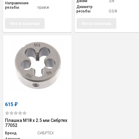
дюйм
3/8"
Направление
Диаметр
резьбы
правое
резьбы
G3/8
Нет в наличии
Нет в наличии
615
₽
Плашка М18 х 2.5 мм Сибртех
77052
Бренд
СИБРТЕХ