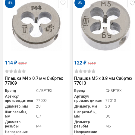
-5%
-2%
114
122
₽
₽
120
124
₽
₽
Плашка М4 х 0.7 мм Сибртех
Плашка М5 х 0.8 мм Сибртех
77009
77013
Бренд
СИБРТЕХ
Бренд
СИБРТЕХ
Артикул
Артикул
производителя
77009
производителя
77013
Диаметр, мм
20
Диаметр, мм
20
Шаг резьбы,
Шаг резьбы,
мм
0,7
мм
0,8
Диаметр
Диаметр
резьбы
M4
резьбы
M5
Направление
Направление