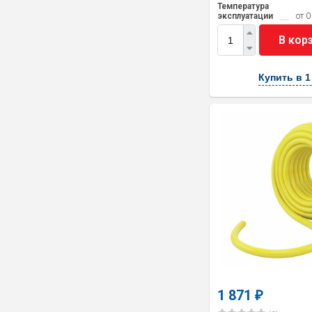
Температура
эксплуатации
от 0
В кор
Купить в 1
1 871
₽