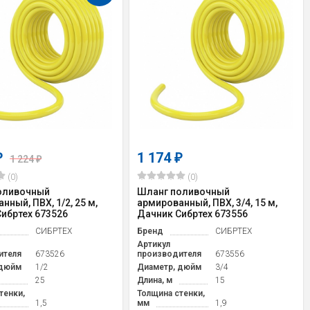
1 174
₽
₽
1 224
₽
(0)
(0)
оливочный
Шланг поливочный
нный, ПВХ, 1/2, 25 м,
армированный, ПВХ, 3/4, 15 м,
ибртех 673526
Дачник Сибртех 673556
СИБРТЕХ
Бренд
СИБРТЕХ
Артикул
ителя
673526
производителя
673556
 дюйм
1/2
Диаметр, дюйм
3/4
25
Длина, м
15
тенки,
Толщина стенки,
1,5
мм
1,9