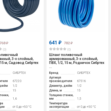
641
₽
768
782
₽
₽
(0)
(0)
оливочный
Шланг поливочный
нный, 3-х слойный,
армированный, 3-х слойный,
, 15 м, Садовод Сибртех
ПВХ, 1/2, 15 м, Родничок Сибртех
...
СИБРТЕХ
Бренд
СИБРТЕХ
Артикул
ителя
67220
производителя
67516
 дюйм
1/2
Диаметр, дюйм
1/2
15
Длина, м
15
тенки,
Толщина стенки,
1,6
мм
1,5
ра
Температура
ции
от 0 до +50 °С
эксплуатации
от 0 до +50 °С