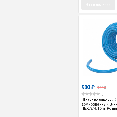
Нет в наличии
980
₽
995
₽
(0)
Шланг поливочный
армированный, 3-х
ПВХ, 3/4, 15 м, Род
...