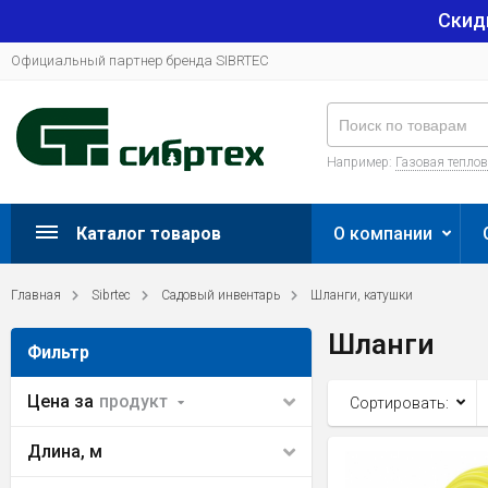
Скид
Официальный партнер бренда SIBRTEC
Например:
Газовая тепло
Каталог товаров
О компании
Главная
Sibrtec
Садовый инвентарь
Шланги, катушки
Шланги
Фильтр
Цена за
продукт
Сортировать:
Длина, м