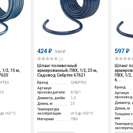
424
597
₽
₽
546
₽
(0)
Шланг поливочный
Шланг п
1/2, 15 м,
армированный, ПВХ, 1/2, 25 м,
армирова
7620
Садовод Сибртех 67621
ПВХ, 1/2
6...
РТЕХ
Бренд
СИБРТЕХ
Бренд
Артикул
20
производителя
67621
Артикул
производ
Диаметр, дюйм
1/2
Диаметр,
Длина, м
25
Длина, м
Температура
 до +50 °С
эксплуатации
от 0 до +50 °С
Толщина с
мм
Х
Материал
ПВХ
Температу
эксплуата