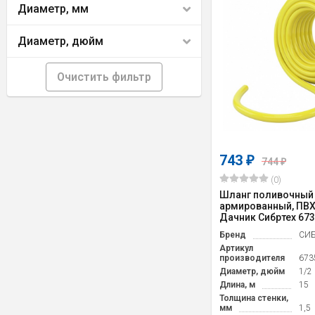
Диаметр, мм
Диаметр, дюйм
Очистить фильтр
743
₽
744
₽
(0)
Шланг поливочный
армированный, ПВХ, 
Дачник Сибртех 67
Бренд
СИБ
Артикул
производителя
673
Диаметр, дюйм
1/2
Длина, м
15
Толщина стенки,
мм
1,5