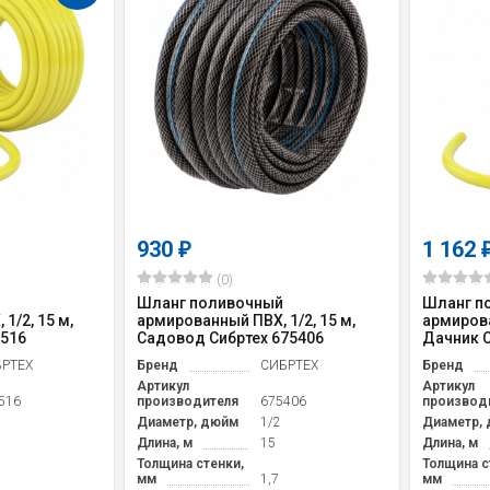
930
1 162
₽
(0)
Шланг поливочный
Шланг п
1/2, 15 м,
армированный ПВХ, 1/2, 15 м,
армирова
3516
Садовод Сибртех 675406
Дачник С
РТЕХ
Бренд
СИБРТЕХ
Бренд
Артикул
Артикул
516
производителя
675406
производ
Диаметр, дюйм
1/2
Диаметр,
Длина, м
15
Длина, м
Толщина стенки,
Толщина с
мм
1,7
мм