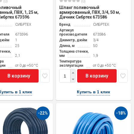
(0)
(0)
оливочный
Шланг поливочный
нный, ПВХ, 1, 25 м,
армированный, ПВХ, 3/4, 50 м,
ибртех 673596
Дачник Сибртех 673586
СИБРТЕХ
Бренд
СИБРТЕХ
Артикул
ителя
673596
производителя
673586
 дюйм
1
Диаметр, дюйм
3/4
25
Длина, м
50
тенки,
Толщина стенки,
2,1
мм
1,9
ра
Температура
ции
от 0 до +50 °С
эксплуатации
от 0 до +50 °С
В корзину
В корзину
Купить в 1 клик
Купить в 1 клик
-22%
-18%