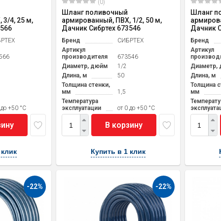
(0)
Шланг поливочный
Шланг п
3/4, 25 м,
армированный, ПВХ, 1/2, 50 м,
армирова
3566
Дачник Сибртех 673546
Дачник С
РТЕХ
Бренд
СИБРТЕХ
Бренд
Артикул
Артикул
566
производителя
673546
производ
Диаметр, дюйм
1/2
Диаметр,
Длина, м
50
Длина, м
Толщина стенки,
Толщина с
мм
1,5
мм
Температура
Температу
 до +50 °С
эксплуатации
от 0 до +50 °С
эксплуата
зину
В корзину
 клик
Купить в 1 клик
-22%
-22%