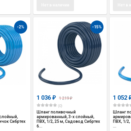
Нет в наличии
Нет в 
-2%
-15%
1 036
1 052
₽
1 219
₽
(0)
Шланг поливочный
Шланг п
 слойный,
армированный, 3-х слойный,
армирова
ничок Сибртех
ПВХ, 1/2, 25 м, Садовод Сибртех
ПВХ, 1/2
6...
...