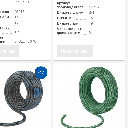
СИБРТЕХ
Артикул
производителя
67305
ителя
67517
Диаметр, дюйм
3/4
 дюйм
1/2
Длина, м
15
25
Диаметр, мм
19
тенки,
Максимальное
1,5
давление, атм
3
ра
ции
от 0 до +50 °С
наличии
Нет в наличии
-4%