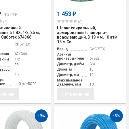
1 453
₽
₽
1 311
₽
(0)
(0)
оливочный
Шланг спиральный,
нный ПВХ, 1/2, 25 м,
армированный, напорно-
Сибртех 674366
всасывающий, D 19 мм, 10 атм,
15 м Си...
СИБРТЕХ
Бренд
СИБРТЕХ
ителя
674366
Артикул
производителя
67332
 дюйм
1/2
Диаметр, дюйм
3/4
25
Длина, м
15
тенки,
1,7
Диаметр, мм
19
ра
Максимальное
ции
от 0 до +50 °С
давление, атм
10
наличии
Нет в наличии
-9%
-3%