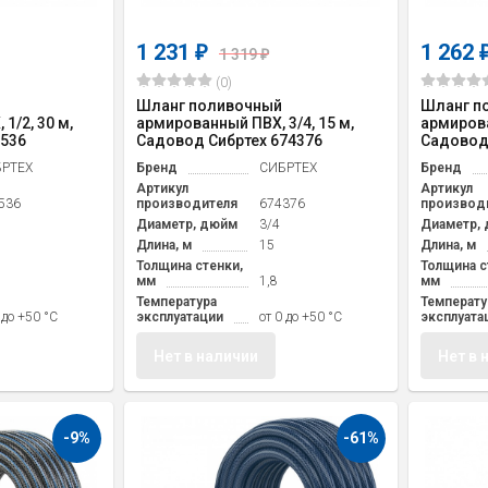
1 231
1 262
₽
1 319
₽
(0)
Шланг поливочный
Шланг п
1/2, 30 м,
армированный ПВХ, 3/4, 15 м,
армирова
3536
Садовод Сибртех 674376
Садовод 
РТЕХ
Бренд
СИБРТЕХ
Бренд
Артикул
Артикул
536
производителя
674376
производ
Диаметр, дюйм
3/4
Диаметр,
Длина, м
15
Длина, м
Толщина стенки,
Толщина с
мм
1,8
мм
Температура
Температу
 до +50 °С
эксплуатации
от 0 до +50 °С
эксплуата
Нет в наличии
Нет в 
-9%
-61%