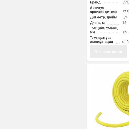
Бренд
СИБ
Артикул
производителя
675
Диаметр, дюйм
3/4
Длина, м
15
Толщина стенки,
мм
1,9
Температура
эксплуатации
от 0
Нет в наличии