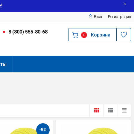
!
Вход
Регистрация
9
8 (800) 555-80-68
Корзина
0
кты
-5%