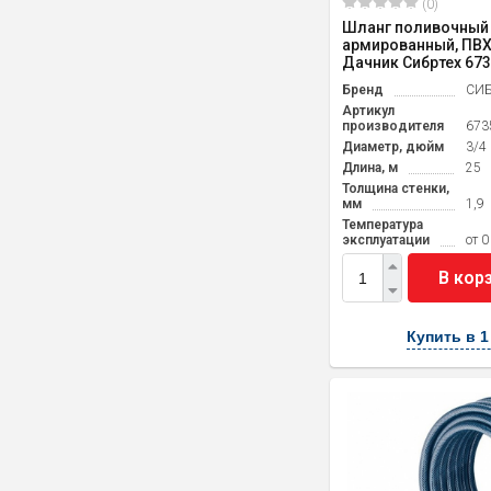
(0)
Шланг поливочный
армированный, ПВХ, 
Дачник Сибртех 67
Бренд
СИБ
Артикул
производителя
673
Диаметр, дюйм
3/4
Длина, м
25
Толщина стенки,
мм
1,9
Температура
эксплуатации
от 0
В кор
Купить в 1