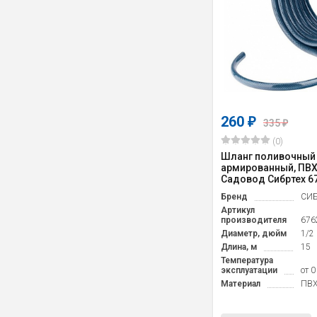
260
₽
335
₽
(0)
Шланг поливочный
армированный, ПВХ, 
Садовод Сибртех 6
Бренд
СИБ
Артикул
производителя
676
Диаметр, дюйм
1/2
Длина, м
15
Температура
эксплуатации
от 0
Материал
ПВ