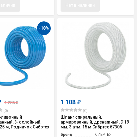
наличии
Нет в наличии
-18%
1 108
₽
₽
1 285
₽
(0)
(0)
оливочный
Шланг спиральный,
нный, 3-х слойный,
армированный, дренажный, D 19
, 25 м, Родничок Сибртех
мм, 3 атм, 15 м Сибртех 67305
Бренд
СИБРТЕХ