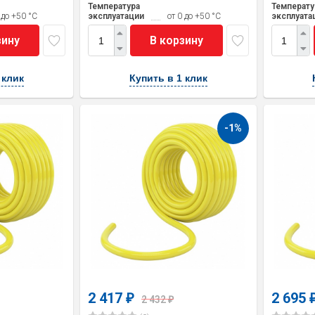
Температура
Температу
 до +50 °С
эксплуатации
от 0 до +50 °С
эксплуата
зину
В корзину
 клик
Купить в 1 клик
-1%
2 417
2 695
₽
2 432
₽