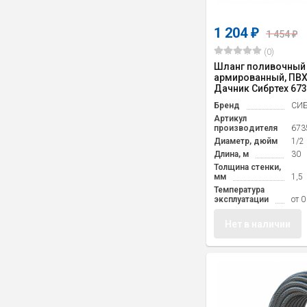
1 204
₽
1 454
₽
(0)
Шланг поливочный
армированный, ПВХ, 
Дачник Сибртех 67
Бренд
СИБ
Артикул
производителя
673
Диаметр, дюйм
1/2
Длина, м
30
Толщина стенки,
мм
1,5
Температура
эксплуатации
от 0
Нет в наличии