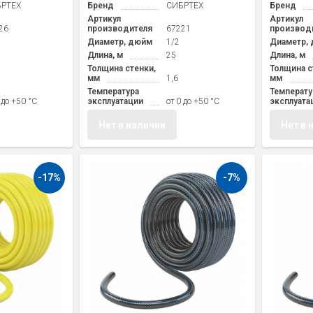
РТЕХ
Бренд
СИБРТЕХ
Бренд
Артикул
Артикул
26
производителя
67221
производ
Диаметр, дюйм
1/2
Диаметр,
Длина, м
25
Длина, м
Толщина стенки,
Толщина с
мм
1,6
мм
Температура
Температу
 до +50 °С
эксплуатации
от 0 до +50 °С
эксплуата
Нет в наличии
Нет в 
-17%
-7%