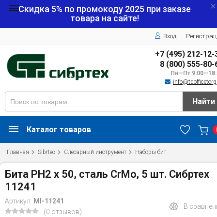
Скидка 5% по промокоду
2025
при заказе
товара на сайте!
Вход
Регистрац
+7 (495) 212-12-
8 (800) 555-80-
Пн—Пт 9:00—18:
info@tdofficetorg
Найти
Каталог товаров
Главная
Sibrtec
Слесарный инструмент
Наборы бит
Бита PH2 x 50, сталь CrMo, 5 шт. Сибртех
11241
Артикул:
MI-11241
В сравнен
(0 отзывов)