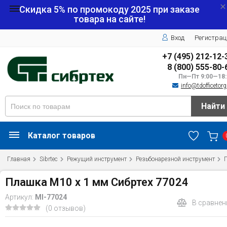
Скидка 5% по промокоду
2025
при заказе
товара на сайте!
Вход
Регистрац
+7 (495) 212-12-
8 (800) 555-80-
Пн—Пт 9:00—18:
info@tdofficetorg
Найти
Каталог товаров
Главная
Sibrtec
Режущий инструмент
Резьбонарезной инструмент
Плашка М10 х 1 мм Сибртех 77024
Артикул:
MI-77024
В сравнен
(0 отзывов)