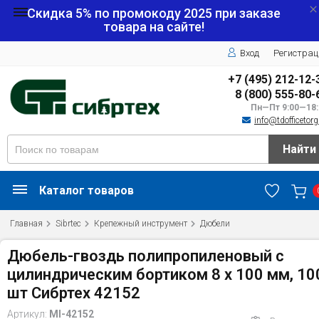
Скидка 5% по промокоду
2025
при заказе
товара на сайте!
Вход
Регистрац
+7 (495) 212-12-
8 (800) 555-80-
Пн—Пт 9:00—18:
info@tdofficetorg
Найти
Каталог товаров
Главная
Sibrtec
Крепежный инструмент
Дюбели
Дюбель-гвоздь полипропиленовый с
цилиндрическим бортиком 8 х 100 мм, 10
шт Сибртех 42152
Артикул:
MI-42152