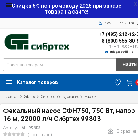
Скидка 5% по промокоду
2025
при заказе
товара на сайте!
Вход
Регистрац
+7 (495) 212-12-
8 (800) 555-80-
Пн—Пт 9:00—18:
info@tdofficetorg
Найти
Каталог товаров
Главная
Sibrtec
Силовое оборудование
Насосы
Фекальный насос СФН750, 750 Вт, напор
16 м, 22000 л/ч Сибртех 99803
Артикул:
MI-99803
В сравнен
(0 отзывов)