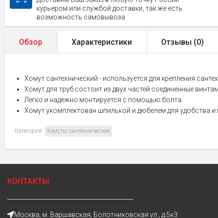
курьером или службой доставки, так же есть
возможность самовывоза
Обзор
Характеристики
Отзывы (
0
)
Хомут сантехнический - используется для крепления сантех
Хомут для труб состоит из двух частей соединенные винта
Легко и надежно монтируется с помощью болта.
Хомут укомплектован шпилькой и дюбелем для удобства и 
Категория:
Хомуты сантехнические
КОНТАКТЫ
Москва, м. Варшавская, Болотниковская ул., д.5к3