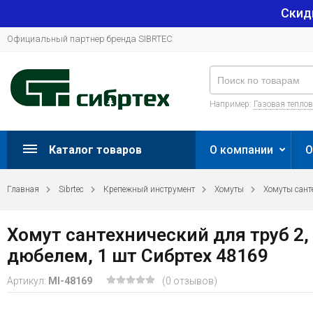
Скид
Официальный партнер бренда SIBRTEC
Например:
Газовая тепло
Каталог товаров
О компании
О
Главная
Sibrtec
Крепежный инструмент
Хомуты
Хомуты сант
Хомут сантехнический для труб 2
дюбелем, 1 шт Сибртех 48169
Артикул:
MI-48169
(0 отзывов)