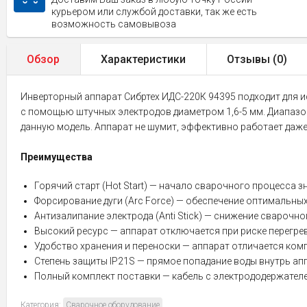
курьером или службой доставки, так же есть
возможность самовывоза
Обзор
Характеристики
Отзывы (
0
)
Инверторный аппарат Сибртех ИДС-220К 94395 подходит для и
с помощью штучных электродов диаметром 1,6-5 мм. Диапазо
данную модель. Аппарат не шумит, эффективно работает даж
Преимущества
Горячий старт (Hot Start) — начало сварочного процесса 
Форсирование дуги (Arc Force) — обеспечение оптимальны
Антизалипание электрода (Anti Stick) — снижение сварочн
Высокий ресурс — аппарат отключается при риске перегрев
Удобство хранения и переноски — аппарат отличается ком
Степень защиты IP21S — прямое попадание воды внутрь ап
Полный комплект поставки — кабель с электрододержателем
Категория:
Сварочное оборудование