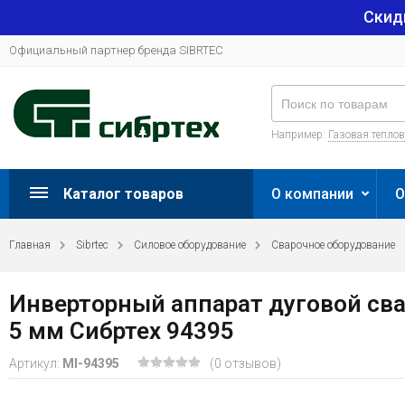
Скид
Официальный партнер бренда SIBRTEC
Например:
Газовая тепло
Каталог товаров
О компании
О
Главная
Sibrtec
Силовое оборудование
Сварочное оборудование
Инверторный аппарат дуговой свар
5 мм Сибртех 94395
Артикул:
MI-94395
(0 отзывов)