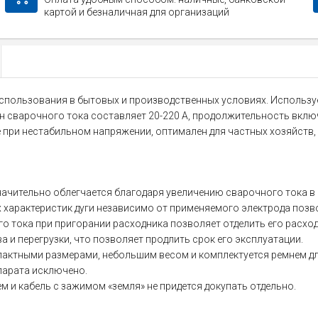
картой и безналичная для организаций
спользования в бытовых и производственных условиях. Используе
н сварочного тока составляет 20-220 А, продолжительность вклю
е при нестабильном напряжении, оптимален для частных хозяйств
значительно облегчается благодаря увеличению сварочного тока в
х характеристик дуги независимо от применяемого электрода позв
ого тока при пригорании расходника позволяет отделить его расхо
а и перегрузки, что позволяет продлить срок его эксплуатации.
пактными размерами, небольшим весом и комплектуется ремнем дл
парата исключено.
 и кабель с зажимом «земля» не придется докупать отдельно.