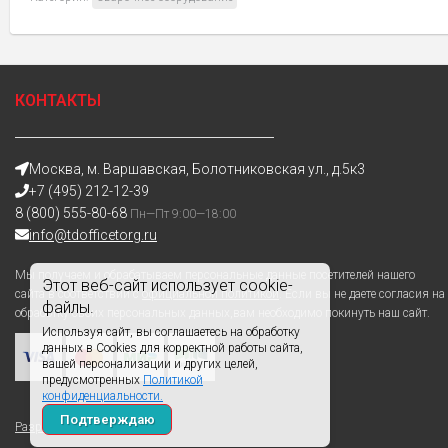
КОНТАКТЫ
Москва, м. Варшавская, Болотниковская ул., д.5к3
+7 (495) 212-12-39
8 (800) 555-80-68
Пн—Пт 9:00—18:00
info@tdofficetorg.ru
Мы получаем и обрабатываем персональные данные посетителей нашего
Этот веб-сайт использует cookie-
сайта в соответствии с
официальной политикой
. Если вы не даете согласия на
файлы.
обработку своих персональных данных,вам необходимо покинуть наш сайт.
Используя сайт, вы соглашаетесь на обработку
данных в Cookies для корректной работы сайта,
вашей персонализации и других целей,
предусмотренных
Политикой
конфиденциальности.
Подтверждаю
Разработано