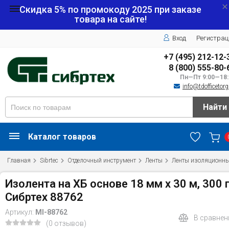
Скидка 5% по промокоду
2025
при заказе
товара на сайте!
Вход
Регистрац
+7 (495) 212-12-
8 (800) 555-80-
Пн—Пт 9:00—18:
info@tdofficetorg
Найти
Каталог товаров
Главная
Sibrtec
Отделочный инструмент
Ленты
Ленты изоляционн
Изолента на ХБ основе 18 мм х 30 м, 300 
Сибртех 88762
Артикул:
MI-88762
В сравнен
(0 отзывов)