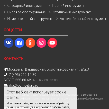
Слесарный инструмент
Прочий инструмент
Силовое оборудование
Столярный инструмент
Измерительный инструмент
Автомобильный инструмент
СОЦСЕТИ
КОНТАКТЫ
Москва, м. Варшавская, Болотниковская ул., д.5к3
+7 (495) 212-12-39
8 (800) 555-80-68
Пн—Пт 9:00—18:00
info@tdofficetorg.ru
Этот веб-сайт использует cookie-
Мы получаем и обрабатываем персональные данные посетителей нашего сайта в
файлы.
соответствии с
официальной политикой
. Если вы не даете согласия на обработку своих
персональных данных,вам необходимо покинуть наш сайт.
Используя сайт, вы соглашаетесь на обработку
данных в Cookies для корректной работы сайта,