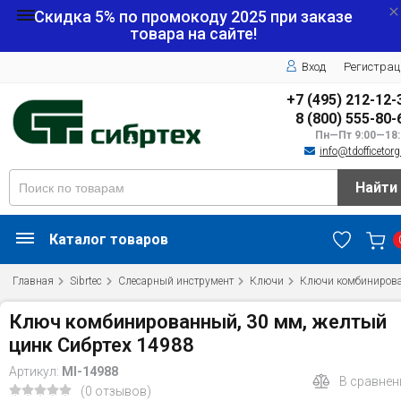
Скидка 5% по промокоду
2025
при заказе
товара на сайте!
Вход
Регистрац
+7 (495) 212-12-
8 (800) 555-80-
Пн—Пт 9:00—18:
info@tdofficetorg
Найти
Каталог товаров
Главная
Sibrtec
Слесарный инструмент
Ключи
Ключи комбиниров
Ключ комбинированный, 30 мм, желтый
цинк Сибртех 14988
Артикул:
MI-14988
В сравнен
(0 отзывов)