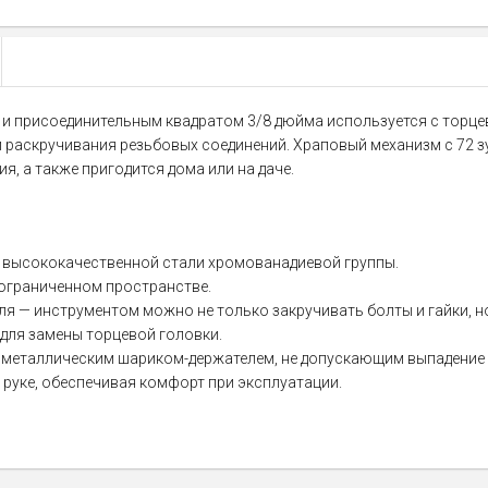
 и присоединительным квадратом 3/8 дюйма используется с торц
и раскручивания резьбовых соединений. Храповый механизм с 72 
я, а также пригодится дома или на даче.
з высококачественной стали хромованадиевой группы.
 ограниченном пространстве.
 — инструментом можно не только закручивать болты и гайки, но
для замены торцевой головки.
металлическим шариком-держателем, не допускающим выпадение т
руке, обеспечивая комфорт при эксплуатации.