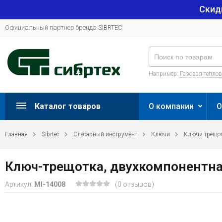
Скид
Официальный партнер бренда SIBRTEC
Например:
Газовая тепло
Каталог товаров
О компании
О
Главная
Sibrtec
Слесарный инструмент
Ключи
Ключи-трещо
Ключ-трещотка, двухкомпонентная
Артикул:
MI-14008
(0 отзывов)