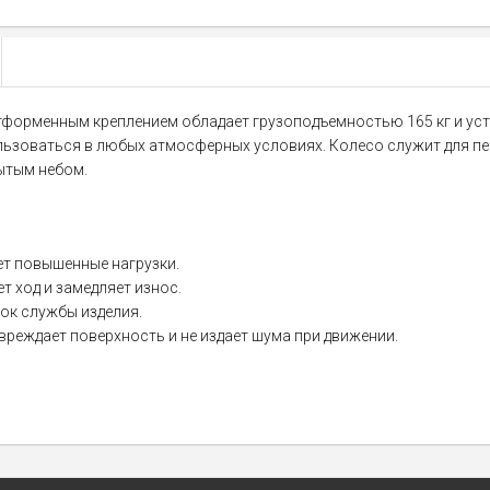
форменным креплением обладает грузоподъемностью 165 кг и уста
льзоваться в любых атмосферных условиях. Колесо служит для п
ытым небом.
ет повышенные нагрузки.
 ход и замедляет износ.
ок службы изделия.
вреждает поверхность и не издает шума при движении.