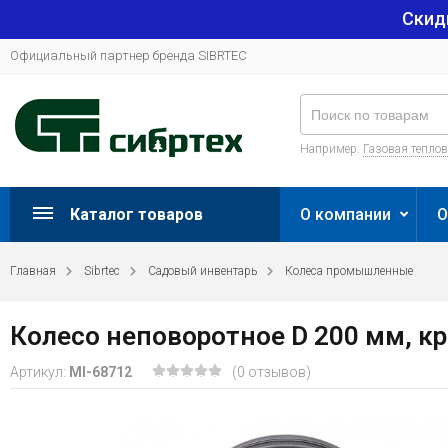
Скид
Официальный партнер бренда SIBRTEC
Например:
Газовая тепло
Каталог товаров
О компании
О
Главная
Sibrtec
Садовый инвентарь
Колеса промышленные
Колесо неповоротное D 200 мм, к
Артикул:
MI-68712
(0 отзывов)