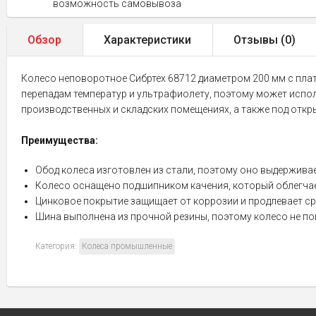
возможность самовывоза
Обзор
Характеристики
Отзывы (
0
)
Колесо неповоротное Сибртех 68712 диаметром 200 мм с плат
перепадам температур и ультрафиолету, поэтому может испо
производственных и складских помещениях, а также под откр
Преимущества:
Обод колеса изготовлен из стали, поэтому оно выдержива
Колесо оснащено подшипником качения, который облегчает
Цинковое покрытие защищает от коррозии и продлевает ср
Шина выполнена из прочной резины, поэтому колесо не по
Категория:
Колеса промышленные