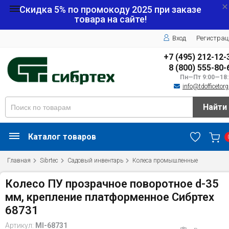
Скидка 5% по промокоду
2025
при заказе
товара на сайте!
Вход
Регистрац
+7 (495) 212-12-
8 (800) 555-80-
Пн—Пт 9:00—18:
info@tdofficetorg
Найти
Каталог товаров
Главная
Sibrtec
Садовый инвентарь
Колеса промышленные
Колесо ПУ прозрачное поворотное d-35
мм, крепление платформенное Сибртех
68731
Артикул:
MI-68731