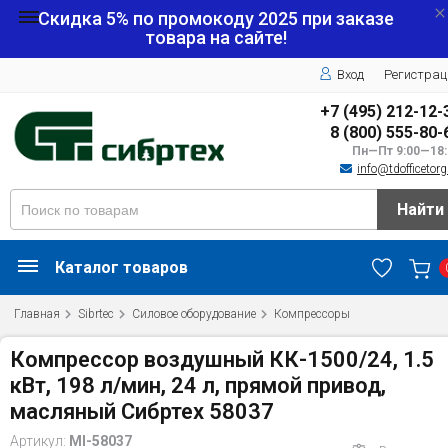
Скидка 5% по промокоду
2025
при заказе
товара на сайте!
Вход
Регистрац
+7 (495) 212-12-
8 (800) 555-80-
Пн—Пт 9:00—18:
info@tdofficetorg
Найти
Каталог товаров
Главная
Sibrtec
Силовое оборудование
Компрессоры
Компрессор воздушный КК-1500/24, 1.5
кВт, 198 л/мин, 24 л, прямой привод,
масляный Сибртех 58037
Артикул:
MI-58037