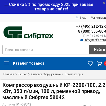
Скидка 5% по промокоду
2025
при заказе
товара на сайте!
Вход
Регистрац
+7 (495) 212-12-
8 (800) 555-80-
Пн—Пт 9:00—18:
info@tdofficetorg
Найти
Каталог товаров
Главная
Sibrtec
Силовое оборудование
Компрессоры
Компрессор воздушный КР-2200/100, 2.2
кВт, 350 л/мин, 100 л, ременной привод,
масляный Сибртех 58042
Артикул:
MI-58042