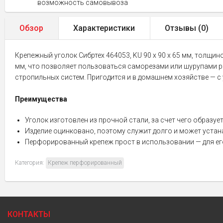
возможность самовывоза
Обзор
Характеристики
Отзывы (
0
)
Крепежный уголок Сибртех 464053, KU 90 х 90 х 65 мм, толщи
мм, что позволяет пользоваться саморезами или шурупами р
стропильных систем. Пригодится и в домашнем хозяйстве — с 
Преимущества
Уголок изготовлен из прочной стали, за счет чего образуе
Изделие оцинковано, поэтому служит долго и может уста
Перфорированный крепеж прост в использовании — для ег
Категория:
Крепеж перфорированный
КОНТАКТЫ