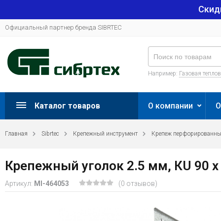
Скид
Официальный партнер бренда SIBRTEC
Например:
Газовая тепло
Каталог товаров
О компании
О
Главная
Sibrtec
Крепежный инструмент
Крепеж перфорированн
Крепежный уголок 2.5 мм, КU 90 x
Артикул:
MI-464053
(0 отзывов)