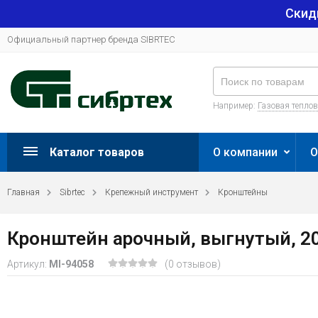
Скид
Официальный партнер бренда SIBRTEC
Например:
Газовая тепло
Каталог товаров
О компании
О
Главная
Sibrtec
Крепежный инструмент
Кронштейны
Кронштейн арочный, выгнутый, 200
Артикул:
MI-94058
(0 отзывов)