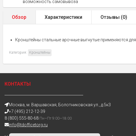
возможность самовывоза
Обзор
Характеристики
Отзывы (
0
)
Кронштейны стальные арочные выгнутые применяются для 
Категория:
Кронштейны
КОНТАКТЫ
Москва, м. Варшавская, Болотниковская ул., д.5к3
+7 (495) 212-12-39
8 (800) 555-80-68
Пн—Пт 9:00—18:00
info@tdofficetorg.ru