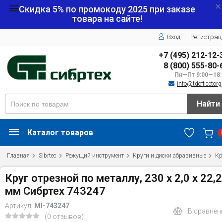
Скидка 5% по промокоду
2025
при заказе
товара на сайте!
Вход
Регистрац
+7 (495) 212-12-
8 (800) 555-80-
Пн—Пт 9:00—18:
info@tdofficetorg
Найти
Каталог товаров
Главная
Sibrtec
Режущий инструмент
Круги и диски абразивные
Кр
Круг отрезной по металлу, 230 х 2,0 х 22,2
мм Сибртех 743247
Артикул:
MI-743247
В сравнен
(0 отзывов)