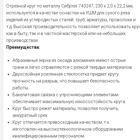
Отрезной круг по металлу Сибртех 743247, 230 х 2,0 х 22,2 мм,
используется в качестве оснастки на УШМ для сухого реза
изделий из углеродистых сталей: труб, арматуры, проволоки и
т.д. Высокая производительность позволяет использовать кру
как в быту, так и в частной мастерской или на небольших
производствах.
Преимущества:
Абразивные зерна из оксида алюминия имеют острые
грани и легко справляются с резкой твердых материалов.
Двухслойная усиленная стеклосетка придает кругу
прочность на разрыв, что повышает безопасность
работы.
Бакелитовая связка с упрочняющими элементами
обеспечивает максимальную износостойкость круга.
Круг быстро режет материалы, позволяя получить
аккуратный срез.
Круг отличается превосходным качеством, т.к.
изготовлен на высокотехнологичном оборудовании
квалифицированным персоналом.