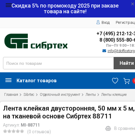
Скидка 5% по промокоду
2025
при заказе
товара на сайте!
Вход
Регистрац
+7 (495) 212-12-
8 (800) 555-80-
Пн—Пт 9:00—18:
info@tdofficetorg
Найти
Каталог товаров
Главная
Sibrtec
Отделочный инструмент
Ленты
Ленты клеящие
Лента клейкая двусторонняя, 50 мм х 5 м,
на тканевой основе Сибртех 88711
Артикул:
MI-88711
В сравнен
(0 отзывов)