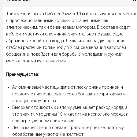
Триммерная леска Сибртех 3 мм х 10 м используется совместн
с профессиональными косами, оснащенными как
электрическим, так и бензиновым мотором. В состав входит
нейлон и частички алюминия, значительно повышающие
абразивные свойства корда. Леска идеальна для срезания
стеблей растений толщиной до 2 см, скашивания зарослей
борщевика, подойдет и для борьбы с молодыми и сухими
многолетними кустарниками.
Преимущества:
Алюминиевые частицы делают леску очень прочной и
позволяют использовать ее на больших территориях и
запущенных участках.
Высокая стойкость к излому уменьшает расход корда, а
это значит, что длины 10 м хватит на несколько месяцев
при нерегулярном применении.
Леска качественно срезает траву и не рвет ее, поэтому
обработанные участки не желтеют.