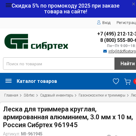
Скидка 5% по промокоду
2025
при заказе
товара на сайте!
Вход
Регистрац
+7 (495) 212-12-
8 (800) 555-80-
Пн—Пт 9:00—18:
info@tdofficetorg
Найти
Каталог товаров
Главная
Sibrtec
Садовый инвентарь
Газонокосилки и триммеры
Ле
Леска для триммера круглая,
армированная алюминием, 3.0 мм х 10 м,
Россия Сибртех 961945
Артикул:
MI-961945