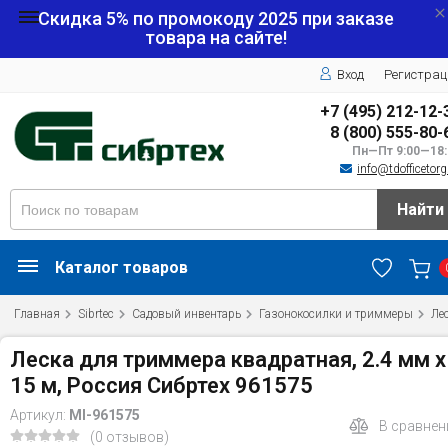
Скидка 5% по промокоду
2025
при заказе
товара на сайте!
Вход
Регистрац
+7 (495) 212-12-
8 (800) 555-80-
Пн—Пт 9:00—18:
info@tdofficetorg
Найти
Каталог товаров
Главная
Sibrtec
Садовый инвентарь
Газонокосилки и триммеры
Ле
Леска для триммера квадратная, 2.4 мм х
15 м, Россия Сибртех 961575
Артикул:
MI-961575
В сравнен
(0 отзывов)