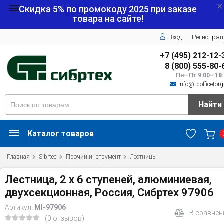
Скидка 5% по промокоду
2025
при заказе
товара на сайте!
Вход
Регистрац
+7 (495) 212-12-
8 (800) 555-80-
Пн—Пт 9:00—18:
info@tdofficetorg
Найти
Каталог товаров
Главная
Sibrtec
Прочий инструмент
Лестницы
Лестница, 2 х 6 ступеней, алюминиевая,
двухсекционная, Россия, Сибртех 97906
Артикул:
MI-97906
В сравнен
(0 отзывов)