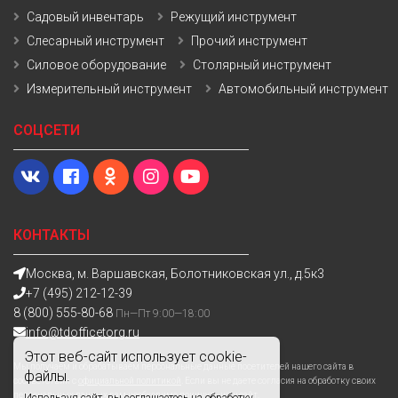
Садовый инвентарь
Режущий инструмент
Слесарный инструмент
Прочий инструмент
Силовое оборудование
Столярный инструмент
Измерительный инструмент
Автомобильный инструмент
СОЦСЕТИ
КОНТАКТЫ
Москва, м. Варшавская, Болотниковская ул., д.5к3
+7 (495) 212-12-39
8 (800) 555-80-68
Пн—Пт 9:00—18:00
info@tdofficetorg.ru
Этот веб-сайт использует cookie-
Мы получаем и обрабатываем персональные данные посетителей нашего сайта в
файлы.
соответствии с
официальной политикой
. Если вы не даете согласия на обработку своих
персональных данных,вам необходимо покинуть наш сайт.