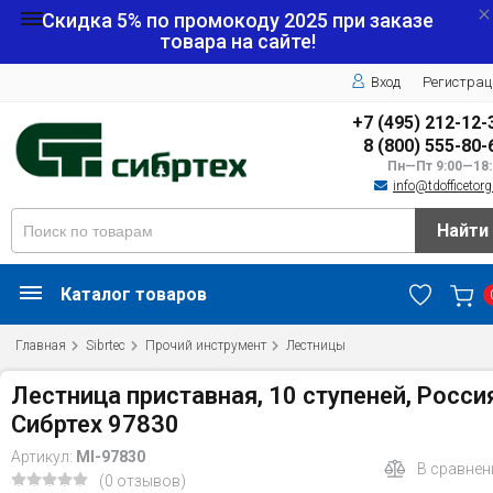
Скидка 5% по промокоду
2025
при заказе
товара на сайте!
Вход
Регистрац
+7 (495) 212-12-
8 (800) 555-80-
Пн—Пт 9:00—18:
info@tdofficetorg
Найти
Каталог товаров
Главная
Sibrtec
Прочий инструмент
Лестницы
Лестница приставная, 10 ступеней, Росси
Сибртех 97830
Артикул:
MI-97830
В сравнен
(0 отзывов)