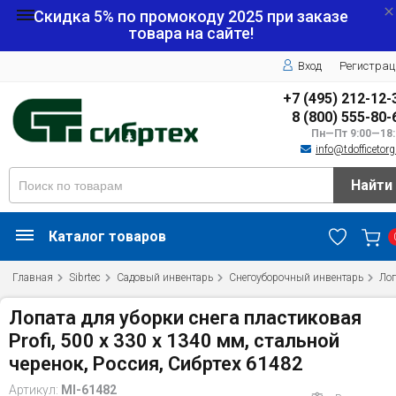
Скидка 5% по промокоду
2025
при заказе
товара на сайте!
Вход
Регистрац
+7 (495) 212-12-
8 (800) 555-80-
Пн—Пт 9:00—18:
info@tdofficetorg
Найти
Каталог товаров
Главная
Sibrtec
Садовый инвентарь
Снегоуборочный инвентарь
Лоп
Лопата для уборки снега пластиковая
Profi, 500 х 330 х 1340 мм, стальной
черенок, Россия, Сибртех 61482
Артикул:
MI-61482