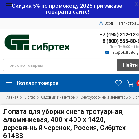
Скидка 5% по промокоду
2025
при заказе
товара на сайте!
Вход
Регистрац
+7 (495) 212-12-
8 (800) 555-80-
Пн—Пт 9:00—18:
info@tdofficetorg
Найти
Каталог товаров
Главная
Sibrtec
Садовый инвентарь
Снегоуборочный инвентарь
Лоп
Лопата для уборки снега тротуарная,
алюминиевая, 400 х 400 х 1420,
деревянный черенок, Россия, Сибртех
61488