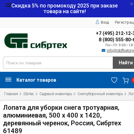
Скидка 5% по промокоду
2025
при заказе
товара на сайте!
Вход
Регистрац
+7 (495) 212-12-
8 (800) 555-80-
Пн—Пт 9:00—18:
info@tdofficetorg
Найти
Каталог товаров
Главная
Sibrtec
Садовый инвентарь
Снегоуборочный инвентарь
Лоп
Лопата для уборки снега тротуарная,
алюминиевая, 500 х 400 х 1420,
деревянный черенок, Россия, Сибртех
61489