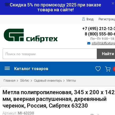
Скидка 5% по промокоду
2025
при заказе
товара на сайте!
Вход
Регистрац
+7 (495) 212-12-
8 (800) 555-80-
Пн—Пт 9:00—18:
info@tdofficetorg
Найти
Каталог товаров
Главная
Sibrtec
Садовый инвентарь
Метлы
Метла полипропиленовая, 345 х 200 х 14
мм, веерная распушенная, деревянный
черенок, Россия, Сибртех 63230
Артикул:
MI-63230