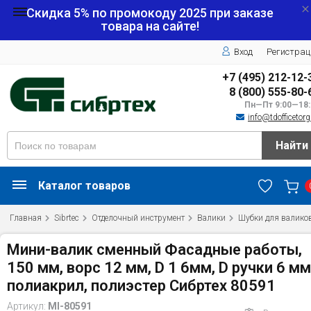
Скидка 5% по промокоду
2025
при заказе
товара на сайте!
Вход
Регистрац
+7 (495) 212-12-
8 (800) 555-80-
Пн—Пт 9:00—18:
info@tdofficetorg
Найти
Каталог товаров
Главная
Sibrtec
Отделочный инструмент
Валики
Шубки для валико
Мини-валик сменный Фасадные работы,
150 мм, ворс 12 мм, D 1 6мм, D ручки 6 мм
полиакрил, полиэстер Сибртех 80591
Артикул:
MI-80591