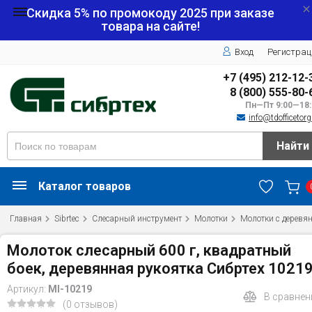
Скидка 5% по промокоду
2025
при заказе
товара на сайте!
Вход
Регистрац
+7 (495) 212-12-
8 (800) 555-80-
Пн—Пт 9:00—18:
info@tdofficetorg
Найти
Каталог товаров
Главная
Sibrtec
Слесарный инструмент
Молотки
Молотки с деревя
Молоток слесарный 600 г, квадратный
боек, деревянная рукоятка Сибртех 1021
Артикул:
MI-10219
В сравнен
(0 отзывов)