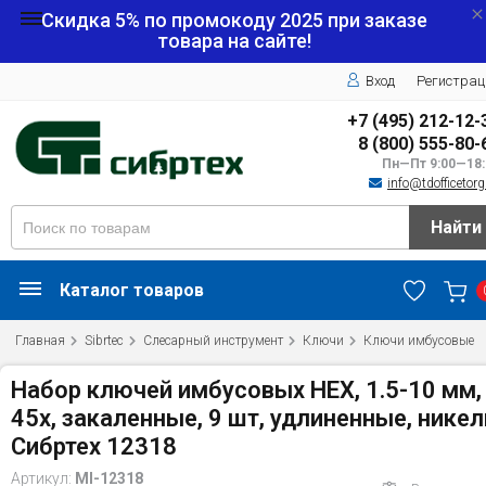
Скидка 5% по промокоду
2025
при заказе
товара на сайте!
Вход
Регистрац
+7 (495) 212-12-
8 (800) 555-80-
Пн—Пт 9:00—18:
info@tdofficetorg
Найти
Каталог товаров
Главная
Sibrtec
Слесарный инструмент
Ключи
Ключи имбусовые
Набор ключей имбусовых HEX, 1.5-10 мм,
45x, закаленные, 9 шт, удлиненные, никел
Сибртех 12318
Артикул:
MI-12318