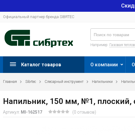
Скид
Официальный партнер бренда SIBRTEC
Например:
Газовая тепло
Каталог товаров
О компании
О
Главная
Sibrtec
Слесарный инструмент
Напильники
Напильн
Напильник, 150 мм, №1, плоский, 
Артикул:
MI-162517
(0 отзывов)