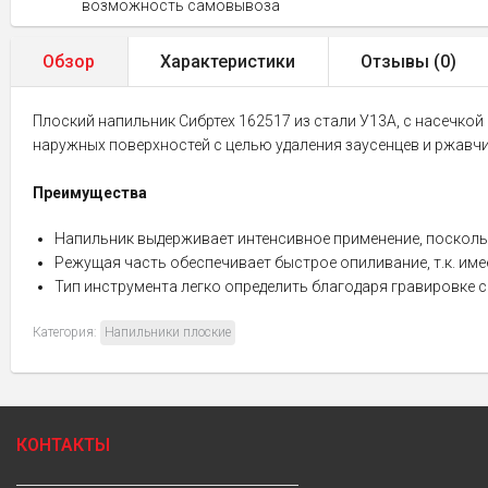
возможность самовывоза
Обзор
Характеристики
Отзывы (
0
)
Плоский напильник Сибртех 162517 из стали У13А, с насечкой
наружных поверхностей с целью удаления заусенцев и ржавчи
Преимущества
Напильник выдерживает интенсивное применение, посколь
Режущая часть обеспечивает быстрое опиливание, т.к. имее
Тип инструмента легко определить благодаря гравировке с
Категория:
Напильники плоские
КОНТАКТЫ