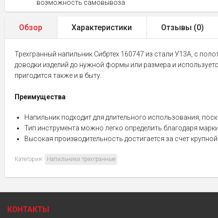
возможность самовывоза
Обзор
Характеристики
Отзывы (
0
)
Трехгранный напильник Сибртех 160747 из стали У13А, с пол
доводки изделий до нужной формы или размера и используется
пригодится также и в быту.
Преимущества
Напильник подходит для длительного использования, поск
Тип инструмента можно легко определить благодаря марки
Высокая производительность достигается за счет крупной 
Категория:
Напильники трехгранные
КОНТАКТЫ