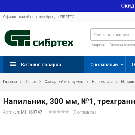
Скид
Официальный партнер бренда SIBRTEC
Например:
Газовая тепло
Каталог товаров
О компании
О
Главная
Sibrtec
Слесарный инструмент
Напильники
Напильн
Напильник, 300 мм, №1, трехгранн
Артикул:
MI-160747
(0 отзывов)