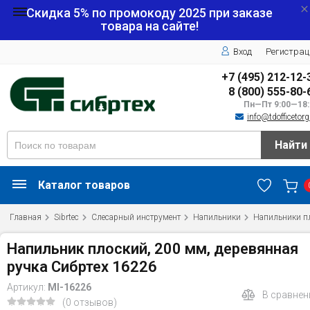
Скидка 5% по промокоду
2025
при заказе
товара на сайте!
Вход
Регистрац
+7 (495) 212-12-
8 (800) 555-80-
Пн—Пт 9:00—18:
info@tdofficetorg
Найти
Каталог товаров
Главная
Sibrtec
Слесарный инструмент
Напильники
Напильники п
Напильник плоский, 200 мм, деревянная
ручка Сибртех 16226
Артикул:
MI-16226
В сравнен
(0 отзывов)