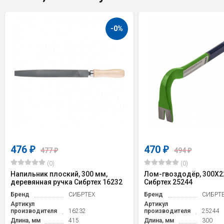
-0%
476
470
₽
₽
477
494
₽
₽
(0)
(0)
Напильник плоский, 300 мм,
Лом-гвоздодёр, 300X2
деревянная ручка Сибртех 16232
Сибртех 25244
Бренд
СИБРТЕХ
Бренд
СИБРТ
Артикул
Артикул
производителя
16232
производителя
25244
Длина, мм
415
Длина, мм
300