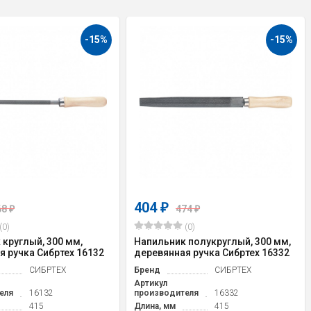
-15%
-15%
404
₽
68
474
₽
₽
(0)
(0)
 круглый, 300 мм,
Напильник полукруглый, 300 мм,
я ручка Сибртех 16132
деревянная ручка Сибртех 16332
СИБРТЕХ
Бренд
СИБРТЕХ
Артикул
еля
16132
производителя
16332
415
Длина, мм
415