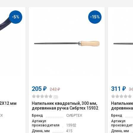
-5%
-15%
205
311
₽
₽
242
3
₽
(0)
2X12 мм
Напильник квадратный, 300 мм,
Напильник
деревянная ручка Сибртех 15932
деревянна
ЕХ
Бренд
СИБРТЕХ
Бренд
Артикул
Артикул
производителя
15932
производит
Длина, мм
415
Длина, мм