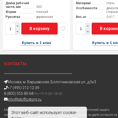
Длина рабочей
Материал
сталь
части, мм
300
Особенности
демонт
Форма
плоский
сторона
Рукоятка
деревянная
Вес, кг
0,617
В корзину
В корзин
Купить в 1 клик
Купить в 1 кл
КОНТАКТЫ
Москва, м. Варшавская, Болотниковская ул., д.5к3
+7 (495) 212-12-39
8 (800) 555-80-68
Пн—Пт 9:00—18:00
info@tdofficetorg.ru
Мы получаем и обрабатываем персональные данные посетителей нашего
Этот веб-сайт использует cookie-
сайта в соответствии с
официальной политикой
. Если вы не даете согласия на