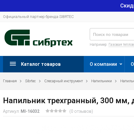
Скид
Официальный партнер бренда SIBRTEC
Например:
Газовая тепло
Каталог товаров
О компании
О
Главная
Sibrtec
Слесарный инструмент
Напильники
Напильн
Напильник трехгранный, 300 мм, 
Артикул:
MI-16032
(0 отзывов)