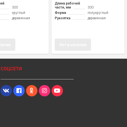
чей
Длина рабочей
300
части, мм
300
круглый
Форма
полукруглый
деревянная
Рукоятка
деревянная
аличии
Нет в наличии
СОЦСЕТИ