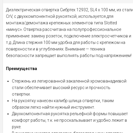
Диэлектрическая отвертка Сибртех 12932, SL4 х 100 мм, из стал
CrV, с двухкомпонентной рукояткой, используется для
монтажа/демонтажа крепежных элементов типа Slotted
«минус». Отвертка рассчитана на полупрофессиональное
применение: замену розеток, подключение электросчетчиков и
т.д. Длина стержня 100 мм удобна для работы с крепежом на
поверхности и в углублениях. Внимание — техника
безопасности запрещает выполнять работы под напряжением!
Преимущества
Стержень из легированной закаленной хромованадиевой
стали обеспечивает высокий ресурс и прочность
отвертки.
На рукоятку нанесен калибр шлица отвертки, таким
образом легко найти нужный инструмент.
Двухкомпонентная рукоятка рельефной формы повышает
комфорт работы, т.к. не проскальзывает и удобно лежит в
руке.