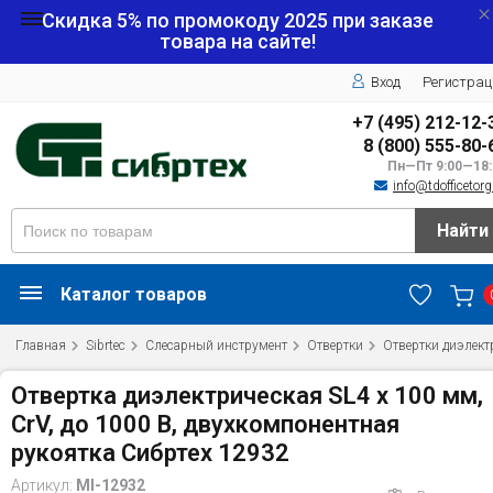
Скидка 5% по промокоду
2025
при заказе
товара на сайте!
Вход
Регистрац
+7 (495) 212-12-
8 (800) 555-80-
Пн—Пт 9:00—18:
info@tdofficetorg
Найти
Каталог товаров
Главная
Sibrtec
Слесарный инструмент
Отвертки
Отвертки диэлект
Отвертка диэлектрическая SL4 х 100 мм,
CrV, до 1000 В, двухкомпонентная
рукоятка Сибртех 12932
Артикул:
MI-12932