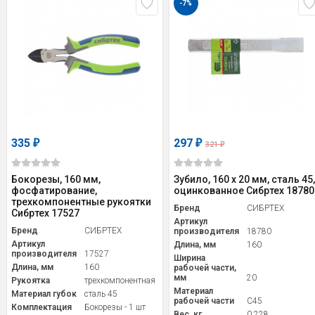
-7%
335
297
₽
₽
321
₽
Бокорезы, 160 мм,
Зубило, 160 х 20 мм, сталь 45,
фосфатирование,
оцинкованное Сибртех 18780
трехкомпонентные рукоятки
Бренд
СИБРТЕХ
Сибртех 17527
Артикул
Бренд
СИБРТЕХ
производителя
18780
Артикул
Длина, мм
160
производителя
17527
Ширина
Длина, мм
160
рабочей части,
мм
20
Рукоятка
трехкомпонентная
Материал
Материал губок
сталь 45
рабочей части
С45
Комплектация
Бокорезы - 1 шт
Вес, кг
0,228