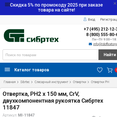
Скидка 5% по промокоду
2025
при заказе
товара на сайте!
Вход
Регистрац
+7 (495) 212-12-
8 (800) 555-80-
Пн—Пт 9:00—18:
info@tdofficetorg
Найти
Каталог товаров
Главная
Sibrtec
Слесарный инструмент
Отвертки
Отвертки PH
Отвертка, PH2 х 150 мм, CrV,
двухкомпонентная рукоятка Сибртех
11847
Артикул:
MI-11847