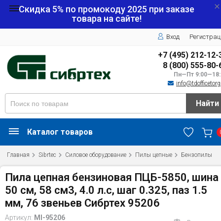
Скидка 5% по промокоду
2025
при заказе
товара на сайте!
Вход
Регистрац
+7 (495) 212-12-
8 (800) 555-80-
Пн—Пт 9:00—18:
info@tdofficetorg
Найти
Каталог товаров
Главная
Sibrtec
Силовое оборудование
Пилы цепные
Бензопилы
Пила цепная бензиновая ПЦБ-5850, шина
50 см, 58 см3, 4.0 л.с, шаг 0.325, паз 1.5
мм, 76 звеньев Сибртех 95206
Артикул:
MI-95206