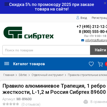
Скидка 5% по промокоду
2025
при заказе
товара на сайте!
Вход
Регистрац
+7 (495) 212-12-
8 (800) 555-80-
Пн—Пт 9:00—18:
info@tdofficetorg
Найти
Каталог товаров
Главная
Sibrtec
Отделочный инструмент
Правила строительные алюм
Правило алюминиевое Трапеция, 1 ребро
жесткости, L-1,2 м Россия Сибртех 89600
Артикул:
MI-89600
В сравнен
(0 отзывов)