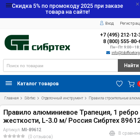
Скидка 5% по промокоду
2025
при заказе
товара на сайте!
Вход
Регистрац
+7 (495) 212-12-
8 (800) 555-80-
Пн—Пт 9:00—18:
info@tdofficetorg
Найти
Каталог товаров
Главная
Sibrtec
Отделочный инструмент
Правила строительные алюм
Правило алюминиевое Трапеция, 1 ребро
жесткости, L-3.0 м/ Россия Сибртех 8961
Артикул:
MI-89612
В сравнен
(0 отзывов)