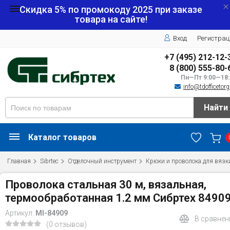
Скидка 5% по промокоду
2025
при заказе
товара на сайте!
Вход
Регистрац
+7 (495) 212-12-
8 (800) 555-80-
Пн—Пт 9:00—18:
info@tdofficetorg
Найти
Каталог товаров
Главная
Sibrtec
Отделочный инструмент
Крюки и проволока для вязк
Проволока стальная 30 м, вязальная,
термообработанная 1.2 мм Сибртех 8490
Артикул:
MI-84909
В сравнен
(0 отзывов)