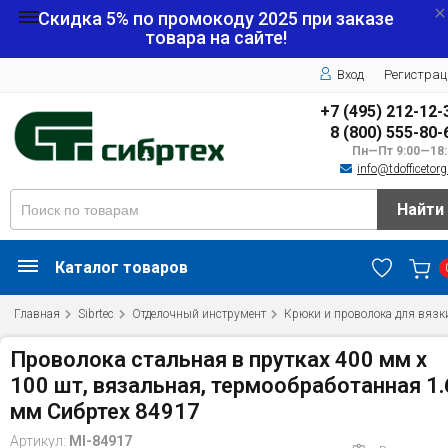
Скидка 5% по промокоду
2025
при заказе
товара на сайте!
Вход
Регистрац
+7 (495) 212-12-
8 (800) 555-80-
Пн—Пт 9:00—18:
info@tdofficetorg
Найти
Каталог товаров
Главная
Sibrtec
Отделочный инструмент
Крюки и проволока для вязк
Проволока стальная в прутках 400 мм х
100 шт, вязальная, термообработанная 1.
мм Сибртех 84917
Артикул:
MI-84917