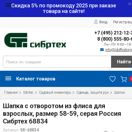
Скидка 5% по промокоду
2025
при заказе
товара на сайте!
Вход
Регистрац
+7 (495) 212-12-
8 (800) 555-80-
Пн—Пт 9:00—18:
info@tdofficetorg
Найти
Каталог товаров
Главная
Sibrtec
Садовый инвентарь
Одежда, защита рук
Шапки
Шапка с отворотом из флиса для
взрослых, размер 58-59, серая Россия
Сибртех 68834
Артикул:
MI-68834