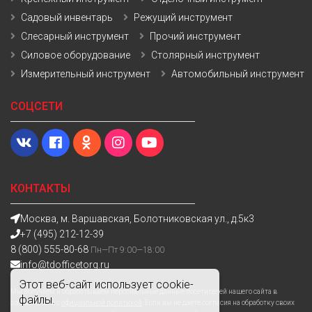
Садовый инвентарь
Режущий инструмент
Слесарный инструмент
Прочий инструмент
Силовое оборудование
Столярный инструмент
Измерительный инструмент
Автомобильный инструмент
СОЦСЕТИ
КОНТАКТЫ
Москва, м. Варшавская, Болотниковская ул., д.5к3
+7 (495) 212-12-39
8 (800) 555-80-68
Пн—Пт 9:00—18:00
info@tdofficetorg.ru
Этот веб-сайт использует cookie-
Мы получаем и обрабатываем персональные данные посетителей нашего сайта в
файлы.
соответствии с
официальной политикой
. Если вы не даете согласия на обработку своих