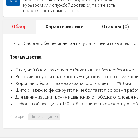
курьером или службой доставки, так же есть
возможность самовывоза
Обзор
Характеристики
Отзывы (
0
)
Щиток Сибртех обеспечивает защиту лица, шеи и глаз электро
Преимущества
Откидной блок позволяет отбивать шлак без необходимост
Высокий ресурс и надежность — щиток изготовлен из изол
Хороший обзор — размер экрана составляет 110*90 мм.
Щиток надежно фиксируется и не болтается во время раб
Для минимизации трения и давления от ободка оголовья н
Небольшой вес щитка 440 г обеспечивает комфортную раб
Категория:
Щитки защитные