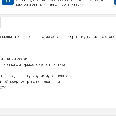
картой и безналичная для организаций
сварщика от яркого света, искр, горячих брызг и ультрафиолетов
и снятия маски.
яционного и термостойкого пластика.
оты благодаря регулируемому оголовью.
а лоб предусмотрена поролоновая накладка.
оту.